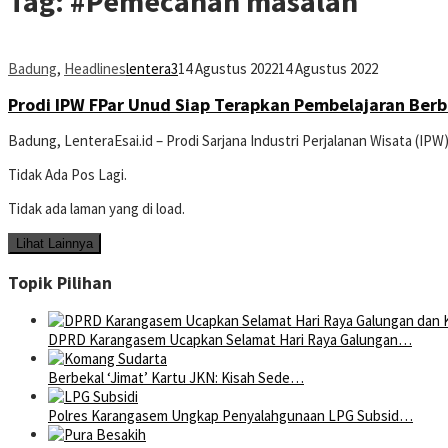
Tag:
#Pemecahan masalah
Badung
,
Headlines
lentera3
14 Agustus 2022
14 Agustus 2022
Prodi IPW FPar Unud Siap Terapkan Pembelajaran Ber
Badung, LenteraEsai.id – Prodi Sarjana Industri Perjalanan Wisata (IP
Tidak Ada Pos Lagi.
Tidak ada laman yang di load.
Lihat Lainnya
Topik Pilihan
DPRD Karangasem Ucapkan Selamat Hari Raya Galungan…
Berbekal ‘Jimat’ Kartu JKN: Kisah Sede…
Polres Karangasem Ungkap Penyalahgunaan LPG Subsid…