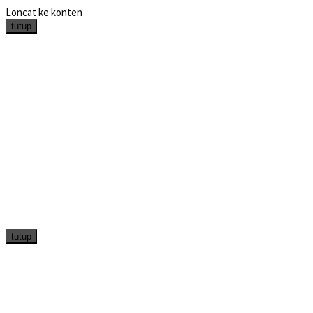
Loncat ke konten
tutup
tutup