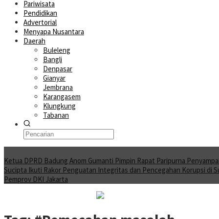
Pariwisata
Pendidikan
Advertorial
Menyapa Nusantara
Daerah
Buleleng
Bangli
Denpasar
Gianyar
Jembrana
Karangasem
Klungkung
Tabanan
Moving News
Ketua DPRD Badung Anom Gumanti Pimpin Rapat Paripurna Penyampa
Sucipta Ikuti Rakor Penguatan Integritas dan Pencegahan Korupsi di 
Pemprov DKI Jakarta