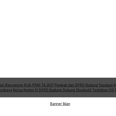
ian Rancangan KUA-PPAS TA 2027
Pemkab dan DPRD Badung Sepakati KU
Surabaya
Ketua Komisi III DPRD Badung Dukung Eksekutif Terbitkan OD