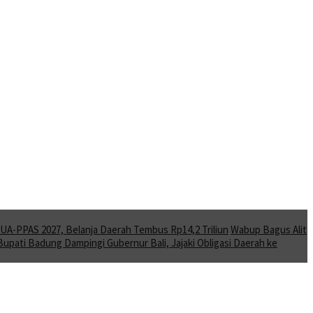
A-PPAS 2027, Belanja Daerah Tembus Rp14,2 Triliun
Wabup Bagus Alit
Bupati Badung Dampingi Gubernur Bali, Jajaki Obligasi Daerah ke