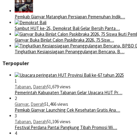
Pemkab Gianyar Matangkan Persiapan Pemenuhan Indik…
Sambut HUT ke-25, Demokrat Bali Gelar Bersih Panta…
Gianyar Buka Binlat Calon Paskibraka 2026, 75 Sisw…
Tingkatkan Kesiapsiagaan Penanggulangan Bencana, B…
Terpopuler
1
Tabanan
,
Daerah
51,679 views
Pemerintah Kabupaten Tabanan Gelar Upacara HUT Pr…
2
Gianyar
,
Daerah
51,466 views
Pemkab Gianyar Launching Cek Kesehatan Gratis Ana…
3
Tabanan
,
Daerah
51,106 views
Festival Perdana Pantai Pangkung Tibah Promosi Wi…
4