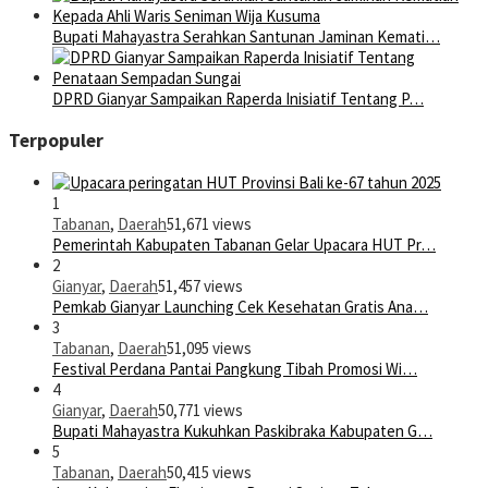
Bupati Mahayastra Serahkan Santunan Jaminan Kemati…
DPRD Gianyar Sampaikan Raperda Inisiatif Tentang P…
Terpopuler
1
Tabanan
,
Daerah
51,671 views
Pemerintah Kabupaten Tabanan Gelar Upacara HUT Pr…
2
Gianyar
,
Daerah
51,457 views
Pemkab Gianyar Launching Cek Kesehatan Gratis Ana…
3
Tabanan
,
Daerah
51,095 views
Festival Perdana Pantai Pangkung Tibah Promosi Wi…
4
Gianyar
,
Daerah
50,771 views
Bupati Mahayastra Kukuhkan Paskibraka Kabupaten G…
5
Tabanan
,
Daerah
50,415 views