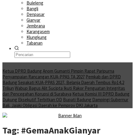
Buleleng
Bangli
Denpasar
Gianyar
Jembrana
Karangasem
Klungkung
Tabanan
Moving News
Ketua DPRD Badung Anom Gumanti Pimpin Rapat Paripurna
Penyampaian Rancangan KUA-PPAS TA 2027
Pemkab dan DPRD
Badung Sepakati KUA-PPAS 2027, Belanja Daerah Tembus Rp14,2
Triliun
Wabup Bagus Alit Sucipta Ikuti Rakor Penguatan Integritas
dan Pencegahan Korupsi di Surabaya
Ketua Komisi III DPRD Badung
Dukung Eksekutif Terbitkan OD
Bupati Badung Dampingi Gubernur
Bali, Jajaki Obligasi Daerah ke Pemprov DKI Jakarta
Tag:
#GemaAnakGianyar