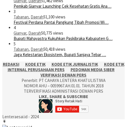
Gianyar
,
Daerah
51,462 views
Pemkab Gianyar Launching Cek Kesehatan Gratis Ana…
3
Tabanan
,
Daerah
51,100 views
Festival Perdana Pantai Pangkung Tibah Promosi Wi…
4
Gianyar
,
Daerah
50,775 views
Bupati Mahayastra Kukuhkan Paskibraka Kabupaten G…
5
Tabanan
,
Daerah
50,418 views
Jaga Kelestarian Ekosistem, Bupati Sanjaya Tebar …
REDAKSI
KODE ETIK
KODE ETIK JURNALISTIK
KODE ETIK
INTERNAL PERUSAHAAN PERS
PEDOMAN MEDIA SIBER
VERIFIKASI DEWAN PERS
Penerbit: PT CAHAYA LENTERA KHATULISTIWA
NOMOR AHU – 0059967.AH.01.01. TAHUN 2018
TERVERIFIKASI ADMINISTRASI DEWAN PERS
LIKE, SHARE & SUBSCRIBE
Lenteraesai.id - 2024