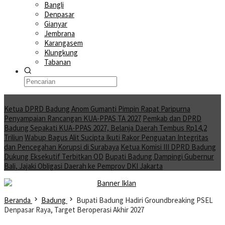
Bangli
Denpasar
Gianyar
Jembrana
Karangasem
Klungkung
Tabanan
Moving News
Ketua DPRD Badung Anom Gumanti Pimpin Rapat Paripurna
Penyampaian Rancangan KUA-PPAS TA 2027
Pemkab dan DPRD
Badung Sepakati KUA-PPAS 2027, Belanja Daerah Tembus Rp14,2
Triliun
Wabup Bagus Alit Sucipta Ikuti Rakor Penguatan Integritas
dan Pencegahan Korupsi di Surabaya
Ketua Komisi III DPRD Badung
Dukung Eksekutif Terbitkan OD
Bupati Badung Dampingi Gubernur
Bali, Jajaki Obligasi Daerah ke Pemprov DKI Jakarta
Beranda
Badung
Bupati Badung Hadiri Groundbreaking PSEL
Denpasar Raya, Target Beroperasi Akhir 2027