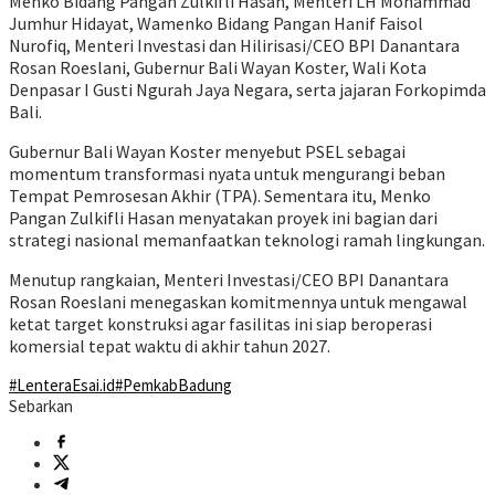
Menko Bidang Pangan Zulkifli Hasan, Menteri LH Mohammad
Jumhur Hidayat, Wamenko Bidang Pangan Hanif Faisol
Nurofiq, Menteri Investasi dan Hilirisasi/CEO BPI Danantara
Rosan Roeslani, Gubernur Bali Wayan Koster, Wali Kota
Denpasar I Gusti Ngurah Jaya Negara, serta jajaran Forkopimda
Bali.
Gubernur Bali Wayan Koster menyebut PSEL sebagai
momentum transformasi nyata untuk mengurangi beban
Tempat Pemrosesan Akhir (TPA). Sementara itu, Menko
Pangan Zulkifli Hasan menyatakan proyek ini bagian dari
strategi nasional memanfaatkan teknologi ramah lingkungan.
Menutup rangkaian, Menteri Investasi/CEO BPI Danantara
Rosan Roeslani menegaskan komitmennya untuk mengawal
ketat target konstruksi agar fasilitas ini siap beroperasi
komersial tepat waktu di akhir tahun 2027.
#LenteraEsai.id
#PemkabBadung
Sebarkan