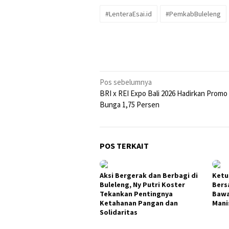
#LenteraEsai.id
#PemkabBuleleng
Navigasi
Pos sebelumnya
BRI x REI Expo Bali 2026 Hadirkan Prom
pos
Bunga 1,75 Persen
POS TERKAIT
Aksi Bergerak dan Berbagi di
Ketu
Buleleng, Ny Putri Koster
Bers
Tekankan Pentingnya
Bawa
Ketahanan Pangan dan
Mani
Solidaritas