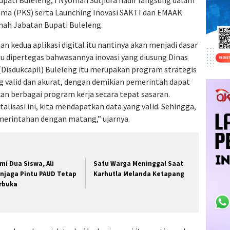
upati Buleleng, I Nyoman Sutjidra hadir langsung dalam
ma (PKS) serta Launching Inovasi SAKTI dan EMAAK
mah Jabatan Bupati Buleleng.
 kedua aplikasi digital itu nantinya akan menjadi dasar
u dipertegas bahwasannya inovasi yang diusung Dinas
Disdukcapil) Buleleng itu merupakan program strategis
valid dan akurat, dengan demikian pemerintah dapat
 berbagai program kerja secara tepat sasaran.
talisasi ini, kita mendapatkan data yang valid. Sehingga,
erintahan dengan matang,” ujarnya.
mi Dua Siswa, Ali
Satu Warga Meninggal Saat
njaga Pintu PAUD Tetap
Karhutla Melanda Ketapang
rbuka