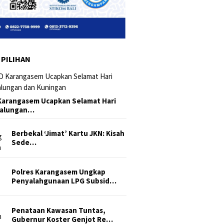
 PILIHAN
arangasem Ucapkan Selamat Hari
Galungan…
Berbekal ‘Jimat’ Kartu JKN: Kisah
Sede…
Polres Karangasem Ungkap
Penyalahgunaan LPG Subsid…
Penataan Kawasan Tuntas,
Gubernur Koster Genjot Re…