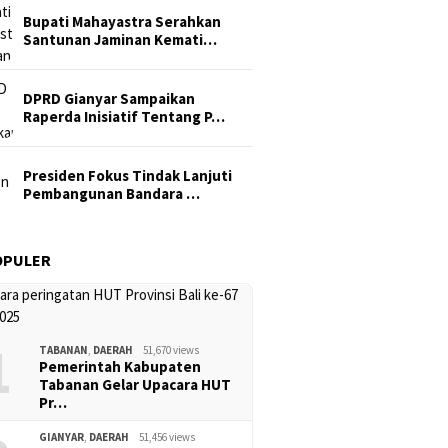
Bupati Mahayastra Serahkan
Santunan Jaminan Kemati…
DPRD Gianyar Sampaikan
Raperda Inisiatif Tentang P…
Presiden Fokus Tindak Lanjuti
Pembangunan Bandara …
OPULER
1
TABANAN
,
DAERAH
51,670 views
Pemerintah Kabupaten
Tabanan Gelar Upacara HUT
Pr…
GIANYAR
,
DAERAH
51,456 views