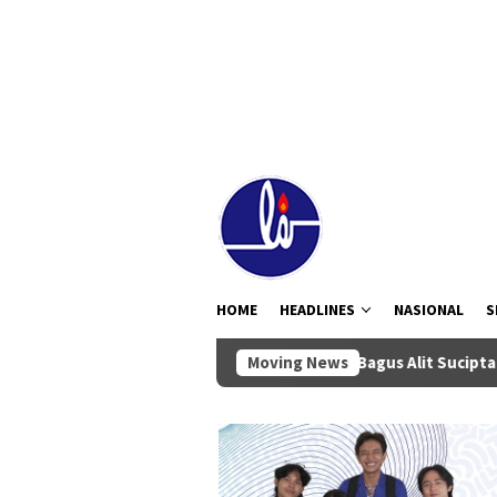
Loncat
tutup
ke
konten
HOME
HEADLINES
NASIONAL
S
Wabup Bagus Alit Sucipta Ikuti Rakor Pe
Moving News