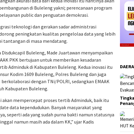
angkan akurasi data dari kedua inovasi itu nantinya akan
pembangunan di Buleleng yakni; perencanaan program
pelayanan public dan penguatan demokrasi.
egrasi teknologi dan gerakan sadar administrasi
rong peningkatan kualitas pengelolaa data yang lebih
pi tantangan di masa mendatang.
a Disdukcapil Buleleng, Made Juartawan menyampaikan
EMAAK PKK bertujuan untuk memberikan kesadaran
DAER
rtib Adminduk di Kabupaten Buleleng. Kedua inovasi itu
nsur Kodim 1609 Buleleng, Polres Buleleng dan juga
TI berkolaborasi dengan TNi/POLRI, sedangkan EMAAK
uh Kabupaten Buleleng.
Tingka
ini akan mempercepat proses tertib Adminduk, baik itu
Penan
ate data kependudukan. Banyak masyarakat yang
, seperti ada yang sudah purna bakti namun statusnya
ninggal namun masih ada dalam KK,” ujar Kadis