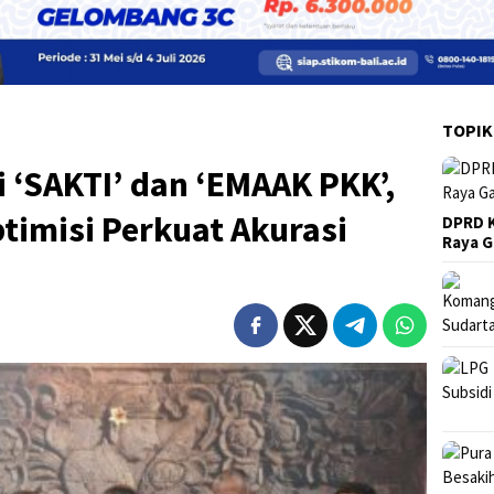
TOPIK
 ‘SAKTI’ dan ‘EMAAK PKK’,
ptimisi Perkuat Akurasi
DPRD K
Raya 