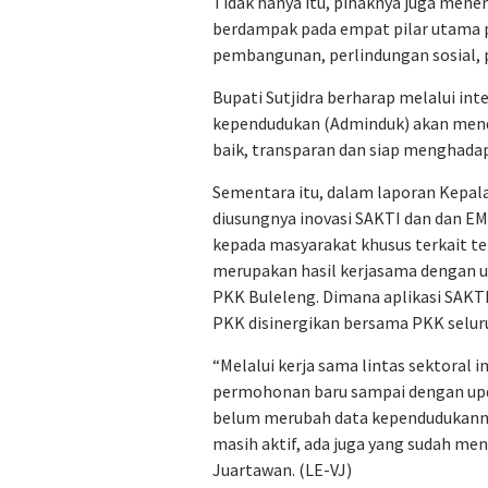
Tidak hanya itu, pihaknya juga mener
berdampak pada empat pilar utama 
pembangunan, perlindungan sosial, 
Bupati Sutjidra berharap melalui int
kependudukan (Adminduk) akan mendo
baik, transparan dan siap menghada
Sementara itu, dalam laporan Kepal
diusungnya inovasi SAKTI dan dan 
kepada masyarakat khusus terkait te
merupakan hasil kerjasama dengan u
PKK Buleleng. Dimana aplikasi SAK
PKK disinergikan bersama PKK selur
“Melalui kerja sama lintas sektoral 
permohonan baru sampai dengan upd
belum merubah data kependudukannya
masih aktif, ada juga yang sudah me
Juartawan. (LE-VJ)