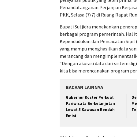
pelayanan publik yang lebih prima. B
Penandatanganan Perjanjian Kerjasa
PKK, Selasa (7/7) di Ruang Rapat Ru
Bupati Sutjidra menekankan penerapan
berbagai program pemerintah. Hal it
Kependudukan dan Pencacatan Sipil (
yang mampu menghasilkan data yang 
merancang dan mengimplementasikan
“Dengan akurasi data dari sistem digi
kita bisa merencanakan program pem
BACAAN LAINNYA
Gubernur Koster Perkuat
De
Pariwisata Berkelanjutan
Me
Lewat 5 Kawasan Rendah
Te
Emisi