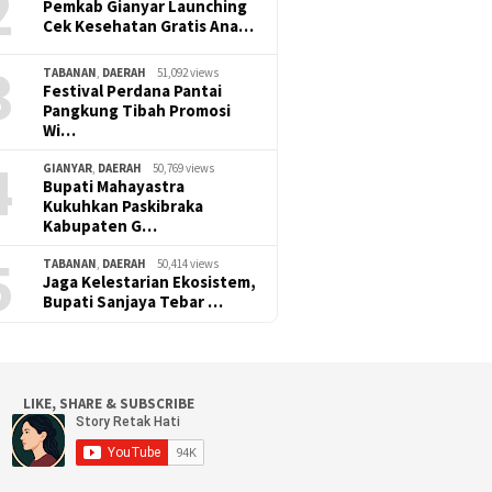
2
Pemkab Gianyar Launching
Cek Kesehatan Gratis Ana…
3
TABANAN
,
DAERAH
51,092 views
Festival Perdana Pantai
Pangkung Tibah Promosi
Wi…
4
GIANYAR
,
DAERAH
50,769 views
Bupati Mahayastra
Kukuhkan Paskibraka
Kabupaten G…
5
TABANAN
,
DAERAH
50,414 views
Jaga Kelestarian Ekosistem,
Bupati Sanjaya Tebar …
LIKE, SHARE & SUBSCRIBE