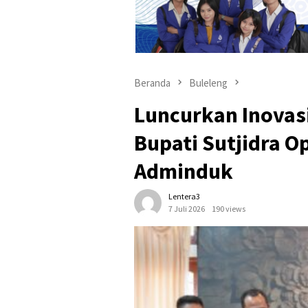
Beranda
Buleleng
Luncurkan Inovasi
Bupati Sutjidra O
Adminduk
Lentera3
7 Juli 2026
190 views