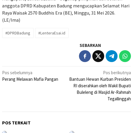
anggota DPRD Kabupaten Badung mengucapkan Selamat Hari
Raya Waisak 2570 Buddhis Era (BE), Minggu, 31 Mei 2026.
(LE/Ima)
#DPRDBadung
#LenteraEsai.id
SEBARKAN
Navigasi
Pos sebelumnya
Pos berikutnya
Perang Melawan Mafia Pangan
Bantuan Hewan Kurban Presiden
pos
RI diserahkan oleh Wakil Bupati
Buleleng di Masjid Ar-Rahmah
Tegallinggah
POS TERKAIT