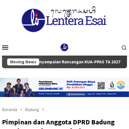
Loncat
ke
konten
Menu
Mobile
purna Penyampaian Rancangan KUA-PPAS TA 2027
Moving News
Pemkab
Beranda
Badung
Pimpinan dan Anggota DPRD Badung