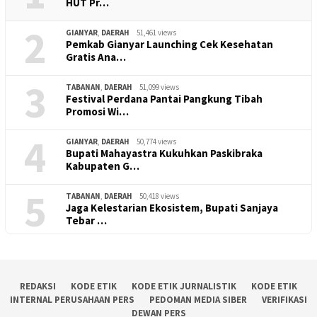
HUT Pr…
2
GIANYAR
,
DAERAH
51,461 views
Pemkab Gianyar Launching Cek Kesehatan
Gratis Ana…
3
TABANAN
,
DAERAH
51,099 views
Festival Perdana Pantai Pangkung Tibah
Promosi Wi…
4
GIANYAR
,
DAERAH
50,774 views
Bupati Mahayastra Kukuhkan Paskibraka
Kabupaten G…
5
TABANAN
,
DAERAH
50,418 views
Jaga Kelestarian Ekosistem, Bupati Sanjaya
Tebar …
REDAKSI
KODE ETIK
KODE ETIK JURNALISTIK
KODE ETIK
INTERNAL PERUSAHAAN PERS
PEDOMAN MEDIA SIBER
VERIFIKASI
DEWAN PERS