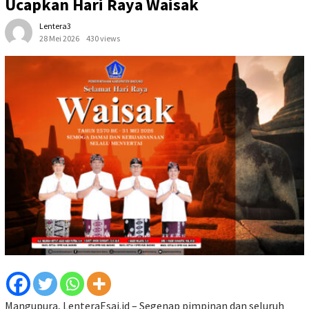
Ucapkan Hari Raya Waisak
Lentera3
28 Mei 2026
430 views
Mangupura, LenteraEsai.id – Segenap pimpinan dan seluruh