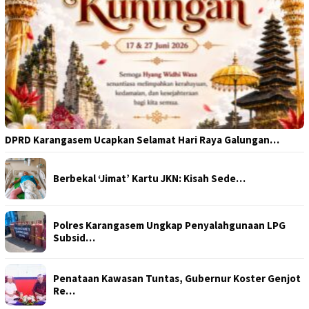
DPRD Karangasem Ucapkan Selamat Hari Raya Galungan…
Berbekal ‘Jimat’ Kartu JKN: Kisah Sede…
Polres Karangasem Ungkap Penyalahgunaan LPG
Subsid…
Penataan Kawasan Tuntas, Gubernur Koster Genjot
Re…