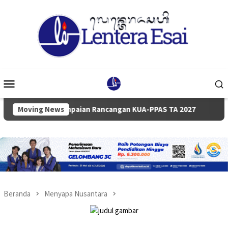
Loncat
ke
konten
Menu
Mobile
a Penyampaian Rancangan KUA-PPAS TA 2027
Moving News
Pemkab dan
Beranda
Menyapa Nusantara