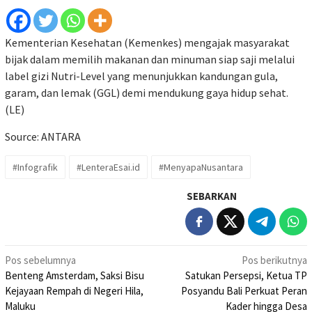
Kementerian Kesehatan (Kemenkes) mengajak masyarakat
bijak dalam memilih makanan dan minuman siap saji melalui
label gizi Nutri-Level yang menunjukkan kandungan gula,
garam, dan lemak (GGL) demi mendukung gaya hidup sehat.
(LE)
Source: ANTARA
#Infografik
#LenteraEsai.id
#MenyapaNusantara
SEBARKAN
Navigasi
Pos sebelumnya
Pos berikutnya
Benteng Amsterdam, Saksi Bisu
Satukan Persepsi, Ketua TP
pos
Kejayaan Rempah di Negeri Hila,
Posyandu Bali Perkuat Peran
Maluku
Kader hingga Desa