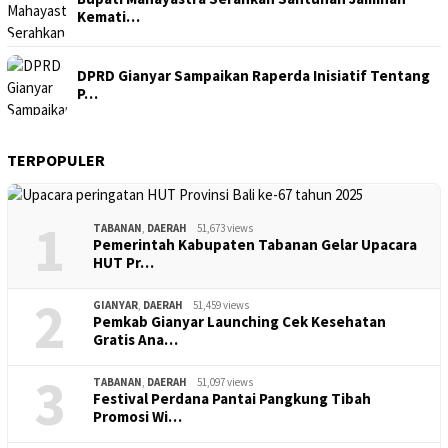
Kemati…
DPRD Gianyar Sampaikan Raperda Inisiatif Tentang
P…
TERPOPULER
1
TABANAN
,
DAERAH
51,673 views
Pemerintah Kabupaten Tabanan Gelar Upacara
HUT Pr…
2
GIANYAR
,
DAERAH
51,459 views
Pemkab Gianyar Launching Cek Kesehatan
Gratis Ana…
3
TABANAN
,
DAERAH
51,097 views
Festival Perdana Pantai Pangkung Tibah
Promosi Wi…