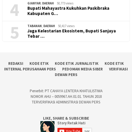
4
GIANYAR
,
DAERAH
50,773 views
Bupati Mahayastra Kukuhkan Paskibraka
Kabupaten G…
5
TABANAN
,
DAERAH
50,417 views
Jaga Kelestarian Ekosistem, Bupati Sanjaya
Tebar …
REDAKSI
KODE ETIK
KODE ETIK JURNALISTIK
KODE ETIK
INTERNAL PERUSAHAAN PERS
PEDOMAN MEDIA SIBER
VERIFIKASI
DEWAN PERS
Penerbit: PT CAHAYA LENTERA KHATULISTIWA
NOMOR AHU – 0059967.AH.01.01. TAHUN 2018
TERVERIFIKASI ADMINISTRASI DEWAN PERS
LIKE, SHARE & SUBSCRIBE