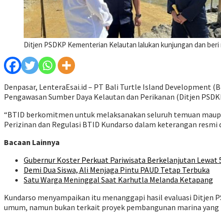
Ditjen PSDKP Kementerian Kelautan lalukan kunjungan dan beri 
Denpasar, LenteraEsai.id – PT Bali Turtle Island Development
Pengawasan Sumber Daya Kelautan dan Perikanan (Ditjen PSDKP
“BTID berkomitmen untuk melaksanakan seluruh temuan maupun 
Perizinan dan Regulasi BTID Kundarso dalam keterangan resmi d
Bacaan Lainnya
Gubernur Koster Perkuat Pariwisata Berkelanjutan Lewat
Demi Dua Siswa, Ali Menjaga Pintu PAUD Tetap Terbuka
Satu Warga Meninggal Saat Karhutla Melanda Ketapang
Kundarso menyampaikan itu menanggapi hasil evaluasi Ditjen P
umum, namun bukan terkait proyek pembangunan marina yang ba