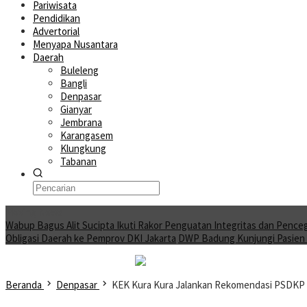
Pariwisata
Pendidikan
Advertorial
Menyapa Nusantara
Daerah
Buleleng
Bangli
Denpasar
Gianyar
Jembrana
Karangasem
Klungkung
Tabanan
Moving News
Wabup Bagus Alit Sucipta Ikuti Rakor Penguatan Integritas dan Pence
Obligasi Daerah ke Pemprov DKI Jakarta
DWP Badung Kunjungi Pasien A
Beranda
Denpasar
KEK Kura Kura Jalankan Rekomendasi PSDKP 