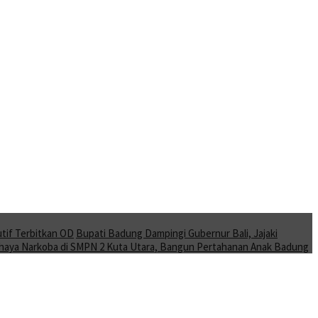
tif Terbitkan OD
Bupati Badung Dampingi Gubernur Bali, Jajaki
Bahaya Narkoba di SMPN 2 Kuta Utara, Bangun Pertahanan Anak Badung