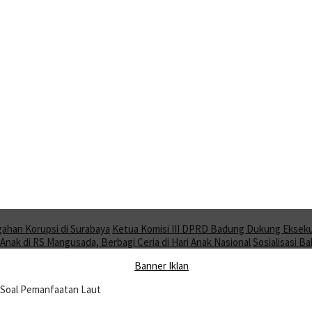
gahan Korupsi di Surabaya
Ketua Komisi III DPRD Badung Dukung Ekseku
nak di RS Mangusada, Berbagi Ceria di Hari Anak Nasional
Sosialisasi 
Soal Pemanfaatan Laut