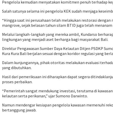
Pengelola kemudian menyatakan komitmen penuh terhadap kepat
Salah satunya selama ini pengelola KEK sudah menjaga keseimb
“Hingga saat ini perusahaan telah melakukan restorasi denga
mangrove, sejak belasan tahun silam BTID juga telah menanam r
Melalui langkah-langkah yang mereka ambil, Kundarso berhara
lingkungan yang menjadi aset berharga bagi masyarakat Bali.
Direktur Pengawasan Sumber Daya Kelautan Ditjen PSDKP Sumono
Kura Kura Bali berjalan sesuai dengan koridor regulasi yang ber
Dalam kunjungannya, pihak otoritas melakukan evaluasi terha
yang dibutuhkan.
Hasil dari pemeriksaan ini diharapkan dapat segera ditindaklan
proses perbaikan.
“Pemerintah sangat mendukung investasi, terutama di kawasan
kelautan serta perikanan,” ujar Sumono Darwinto.
Namun mendengar kesiapan pengelola kawasan memenuhi rekomend
bertanggung jawab.