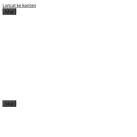
Loncat ke konten
tutup
tutup