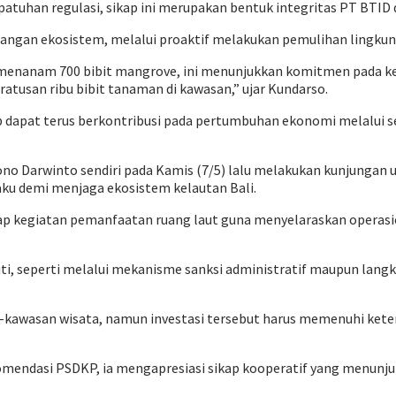
uhan regulasi, sikap ini merupakan bentuk integritas PT BTID d
angan ekosistem, melalui proaktif melakukan pemulihan lingkun
n menanam 700 bibit mangrove, ini menunjukkan komitmen pada k
atusan ribu bibit tanaman di kawasan,” ujar Kundarso.
p dapat terus berkontribusi pada pertumbuhan ekonomi melalui 
 Darwinto sendiri pada Kamis (7/5) lalu melakukan kunjungan u
laku demi menjaga ekosistem kelautan Bali.
dap kegiatan pemanfaatan ruang laut guna menyelaraskan operas
juti, seperti melalui mekanisme sanksi administratif maupun lan
-kawasan wisata, namun investasi tersebut harus memenuhi kete
asi PSDKP, ia mengapresiasi sikap kooperatif yang menunjukkan 