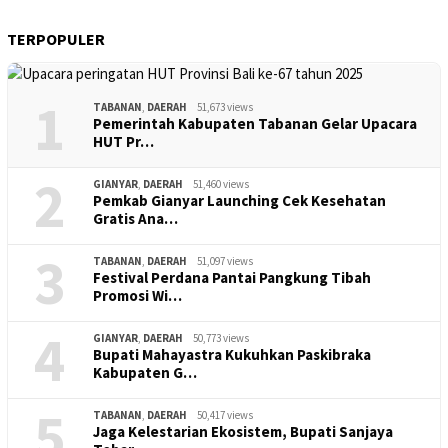
TERPOPULER
1
TABANAN
,
DAERAH
51,673 views
Pemerintah Kabupaten Tabanan Gelar Upacara
HUT Pr…
2
GIANYAR
,
DAERAH
51,460 views
Pemkab Gianyar Launching Cek Kesehatan
Gratis Ana…
3
TABANAN
,
DAERAH
51,097 views
Festival Perdana Pantai Pangkung Tibah
Promosi Wi…
4
GIANYAR
,
DAERAH
50,773 views
Bupati Mahayastra Kukuhkan Paskibraka
Kabupaten G…
5
TABANAN
,
DAERAH
50,417 views
Jaga Kelestarian Ekosistem, Bupati Sanjaya