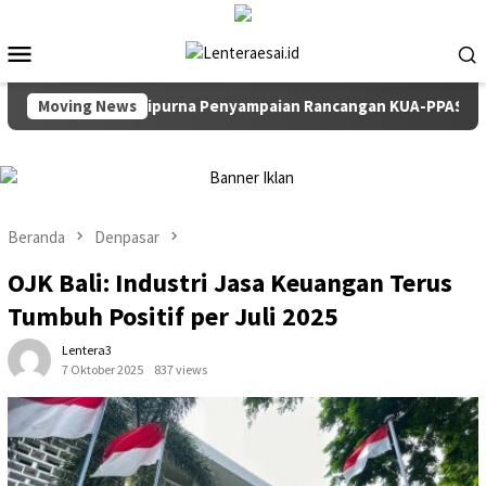
Loncat
ke
Menu
konten
Mobile
 Rapat Paripurna Penyampaian Rancangan KUA-PPAS TA 2027
Moving News
Beranda
Denpasar
OJK Bali: Industri Jasa Keuangan Terus
Tumbuh Positif per Juli 2025
Lentera3
7 Oktober 2025
837 views