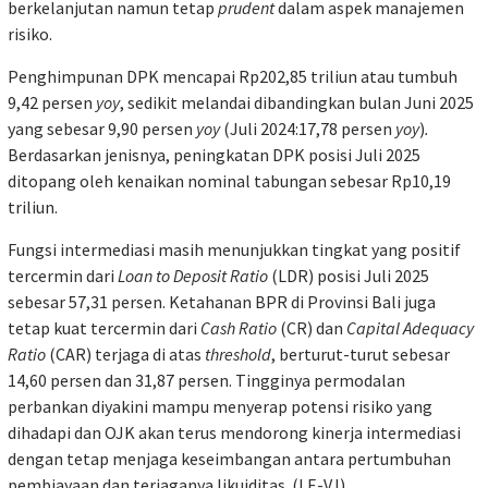
berkelanjutan namun tetap
prudent
dalam aspek manajemen
risiko.
Penghimpunan DPK mencapai Rp202,85 triliun atau tumbuh
9,42 persen
yoy
, sedikit melandai dibandingkan bulan Juni 2025
yang sebesar 9,90 persen
yoy
(Juli 2024:17,78 persen
yoy
)
.
Berdasarkan jenisnya, peningkatan DPK posisi Juli 2025
ditopang oleh kenaikan nominal tabungan sebesar Rp10,19
triliun.
Fungsi intermediasi masih menunjukkan tingkat yang positif
tercermin dari
Loan to Deposit Ratio
(LDR) posisi Juli 2025
sebesar 57,31 persen. Ketahanan BPR di Provinsi Bali juga
tetap kuat tercermin dari
Cash Ratio
(CR) dan
Capital Adequacy
Ratio
(CAR) terjaga di atas
threshold
, berturut-turut sebesar
14,60 persen dan 31,87 persen. Tingginya permodalan
perbankan diyakini mampu menyerap potensi risiko yang
dihadapi dan OJK akan terus mendorong kinerja intermediasi
dengan tetap menjaga keseimbangan antara pertumbuhan
pembiayaan dan terjaganya likuiditas. (LE-VJ)