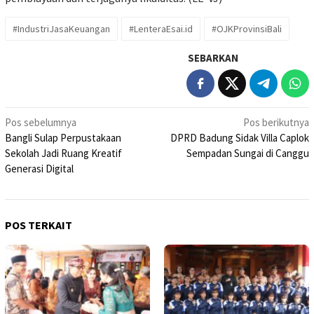
#IndustriJasaKeuangan
#LenteraEsai.id
#OJKProvinsiBali
SEBARKAN
Navigasi
Pos sebelumnya
Pos berikutnya
Bangli Sulap Perpustakaan
DPRD Badung Sidak Villa Caplok
pos
Sekolah Jadi Ruang Kreatif
Sempadan Sungai di Canggu
Generasi Digital
POS TERKAIT