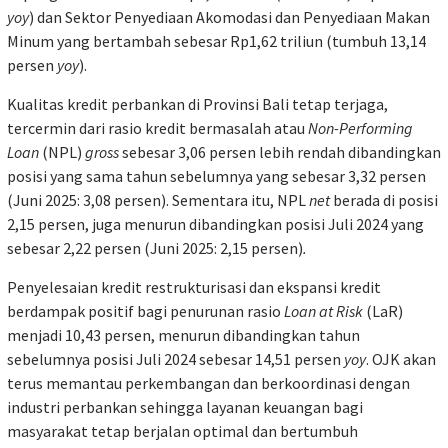
yoy
) dan Sektor Penyediaan Akomodasi dan Penyediaan Makan
Minum yang bertambah sebesar Rp1,62 triliun (tumbuh 13,14
persen
yoy
).
Kualitas kredit perbankan di Provinsi Bali tetap terjaga,
tercermin dari rasio kredit bermasalah atau
Non-Performing
Loan
(NPL)
gross
sebesar 3,06 persen lebih rendah dibandingkan
posisi yang sama tahun sebelumnya yang sebesar 3,32 persen
(Juni 2025: 3,08 persen). Sementara itu, NPL
net
berada di posisi
2,15 persen, juga menurun dibandingkan posisi Juli 2024 yang
sebesar 2,22 persen (Juni 2025: 2,15 persen)
.
Penyelesaian kredit restrukturisasi dan ekspansi kredit
berdampak positif bagi penurunan rasio
Loan at Risk
(LaR)
menjadi 10,43 persen, menurun dibandingkan tahun
sebelumnya posisi Juli 2024 sebesar 14,51 persen
yoy
. OJK akan
terus memantau perkembangan dan berkoordinasi dengan
industri perbankan sehingga layanan keuangan bagi
masyarakat tetap berjalan optimal dan bertumbuh