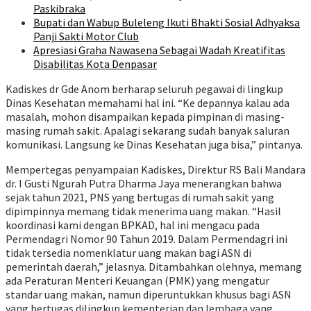
Paskibraka
Bupati dan Wabup Buleleng Ikuti Bhakti Sosial Adhyaksa
Panji Sakti Motor Club
Apresiasi Graha Nawasena Sebagai Wadah Kreatifitas
Disabilitas Kota Denpasar
Kadiskes dr Gde Anom berharap seluruh pegawai di lingkup
Dinas Kesehatan memahami hal ini. “Ke depannya kalau ada
masalah, mohon disampaikan kepada pimpinan di masing-
masing rumah sakit. Apalagi sekarang sudah banyak saluran
komunikasi. Langsung ke Dinas Kesehatan juga bisa,” pintanya.
Mempertegas penyampaian Kadiskes, Direktur RS Bali Mandara
dr. I Gusti Ngurah Putra Dharma Jaya menerangkan bahwa
sejak tahun 2021, PNS yang bertugas di rumah sakit yang
dipimpinnya memang tidak menerima uang makan. “Hasil
koordinasi kami dengan BPKAD, hal ini mengacu pada
Permendagri Nomor 90 Tahun 2019. Dalam Permendagri ini
tidak tersedia nomenklatur uang makan bagi ASN di
pemerintah daerah,” jelasnya. Ditambahkan olehnya, memang
ada Peraturan Menteri Keuangan (PMK) yang mengatur
standar uang makan, namun diperuntukkan khusus bagi ASN
yang bertugas dilingkup kementerian dan lembaga yang