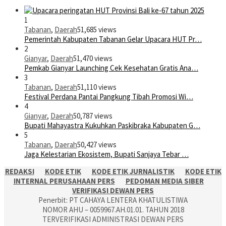
1
Tabanan
,
Daerah
51,685 views
Pemerintah Kabupaten Tabanan Gelar Upacara HUT Pr…
2
Gianyar
,
Daerah
51,470 views
Pemkab Gianyar Launching Cek Kesehatan Gratis Ana…
3
Tabanan
,
Daerah
51,110 views
Festival Perdana Pantai Pangkung Tibah Promosi Wi…
4
Gianyar
,
Daerah
50,787 views
Bupati Mahayastra Kukuhkan Paskibraka Kabupaten G…
5
Tabanan
,
Daerah
50,427 views
Jaga Kelestarian Ekosistem, Bupati Sanjaya Tebar …
REDAKSI
KODE ETIK
KODE ETIK JURNALISTIK
KODE ETIK
INTERNAL PERUSAHAAN PERS
PEDOMAN MEDIA SIBER
VERIFIKASI DEWAN PERS
Penerbit: PT CAHAYA LENTERA KHATULISTIWA
NOMOR AHU – 0059967.AH.01.01. TAHUN 2018
TERVERIFIKASI ADMINISTRASI DEWAN PERS