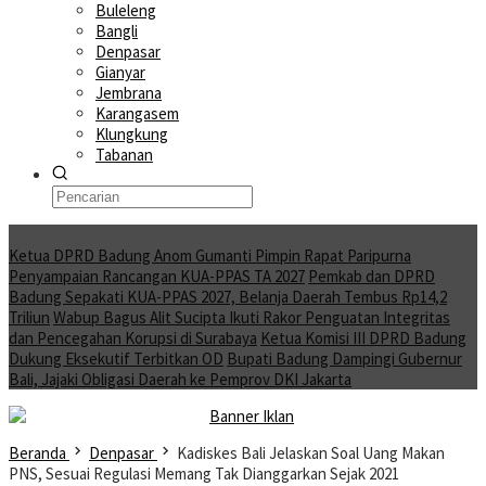
Buleleng
Bangli
Denpasar
Gianyar
Jembrana
Karangasem
Klungkung
Tabanan
Moving News
Ketua DPRD Badung Anom Gumanti Pimpin Rapat Paripurna
Penyampaian Rancangan KUA-PPAS TA 2027
Pemkab dan DPRD
Badung Sepakati KUA-PPAS 2027, Belanja Daerah Tembus Rp14,2
Triliun
Wabup Bagus Alit Sucipta Ikuti Rakor Penguatan Integritas
dan Pencegahan Korupsi di Surabaya
Ketua Komisi III DPRD Badung
Dukung Eksekutif Terbitkan OD
Bupati Badung Dampingi Gubernur
Bali, Jajaki Obligasi Daerah ke Pemprov DKI Jakarta
Beranda
Denpasar
Kadiskes Bali Jelaskan Soal Uang Makan
PNS, Sesuai Regulasi Memang Tak Dianggarkan Sejak 2021