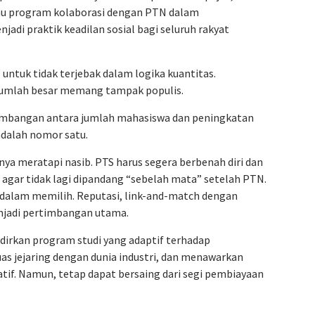
tau program kolaborasi dengan PTN dalam
adi praktik keadilan sosial bagi seluruh rakyat
ntuk tidak terjebak dalam logika kuantitas.
jumlah besar memang tampak populis.
eimbangan antara jumlah mahasiswa dan peningkatan
adalah nomor satu.
ya meratapi nasib. PTS harus segera berbenah diri dan
agar tidak lagi dipandang “sebelah mata” setelah PTN.
f dalam memilih. Reputasi, link-and-match dengan
enjadi pertimbangan utama.
dirkan program studi yang adaptif terhadap
 jejaring dengan dunia industri, dan menawarkan
atif. Namun, tetap dapat bersaing dari segi pembiayaan