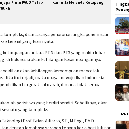
njaga Pintu PAUD Tetap
Karhutla Melanda Ketapang
Tingka
rbuka
Penan
ya kompleks, di antaranya penurunan angka penerimaan
sistensial yang kian nyata.
g ketimpangan antara PTN dan PTS yang makin lebar.
nggi di Indonesia akan kehilangan keseimbangannya.
a pendidikan akan kehilangan kemampuan mencetak
s. Jika itu terjadi, maka upaya mewujudkan Indonesia
endidikan bergerak satu arah, dimana tidak semua
kanlah peristiwa yang berdiri sendiri. Sebaliknya, akar
i sesuatu yang kompleks.
TERP
Teknologi Prof. Brian Yuliarto, S.T., M.Eng., Ph.D.
tan dengan lemahnya serapan tenaga kerja bagi lulusan