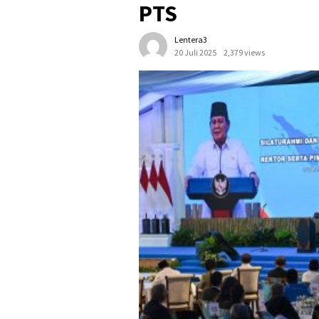
PTS
Lentera3
20 Juli 2025
2,379 views