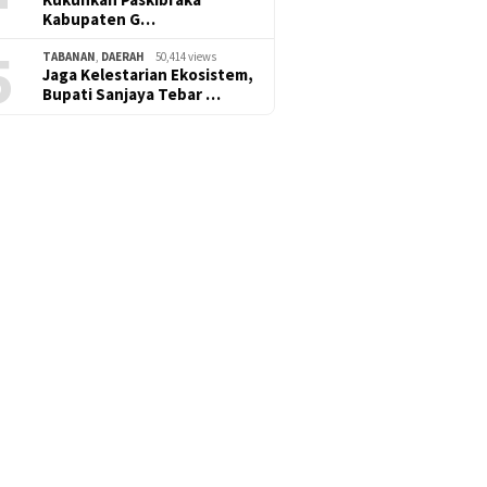
Kabupaten G…
5
TABANAN
,
DAERAH
50,414 views
Jaga Kelestarian Ekosistem,
Bupati Sanjaya Tebar …