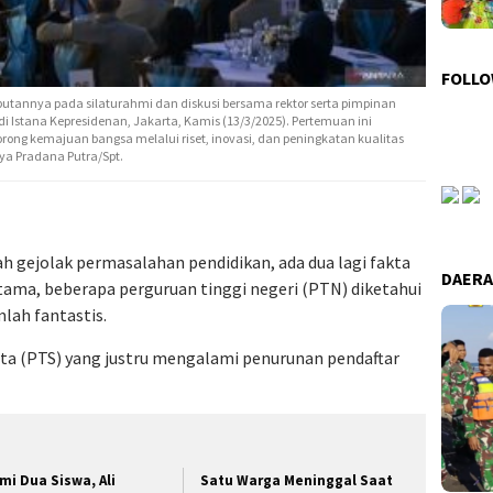
FOLLO
tannya pada silaturahmi dan diskusi bersama rektor serta pimpinan
di Istana Kepresidenan, Jakarta, Kamis (13/3/2025). Pertemuan ini
ng kemajuan bangsa melalui riset, inovasi, dan peningkatan kualitas
a Pradana Putra/Spt.
ah gejolak permasalahan pendidikan, ada dua lagi fakta
DAER
ma, beberapa perguruan tinggi negeri (PTN) diketahui
lah fantastis.
sta (PTS) yang justru mengalami penurunan pendaftar
mi Dua Siswa, Ali
Satu Warga Meninggal Saat