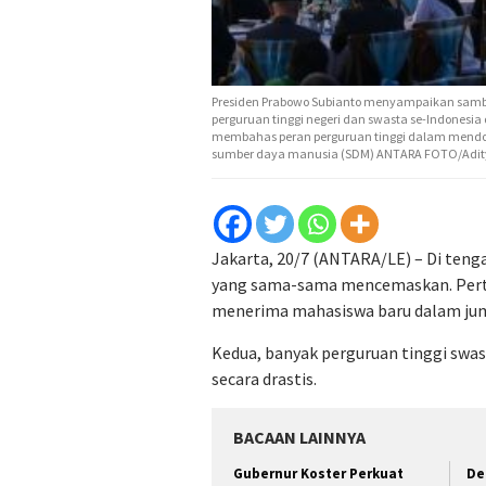
Presiden Prabowo Subianto menyampaikan sambu
perguruan tinggi negeri dan swasta se-Indonesia 
membahas peran perguruan tinggi dalam mendoro
sumber daya manusia (SDM) ANTARA FOTO/Adity
Jakarta, 20/7 (ANTARA/LE) – Di teng
yang sama-sama mencemaskan. Perta
menerima mahasiswa baru dalam jum
Kedua, banyak perguruan tinggi swa
secara drastis.
BACAAN LAINNYA
Gubernur Koster Perkuat
De