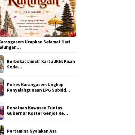
arangasem Ucapkan Selamat Hari
Galungan…
Berbekal ‘Jimat’ Kartu JKN: Kisah
Sede…
Polres Karangasem Ungkap
Penyalahgunaan LPG Subsid…
Penataan Kawasan Tuntas,
Gubernur Koster Genjot Re…
Pertamina Nyalakan Asa