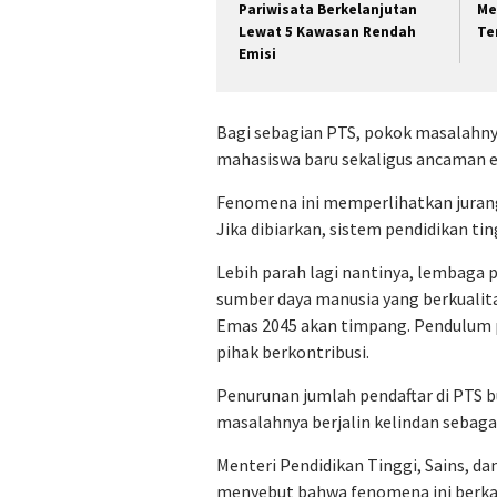
Pariwisata Berkelanjutan
Me
Lewat 5 Kawasan Rendah
Te
Emisi
Bagi sebagian PTS, pokok masalahn
mahasiswa baru sekaligus ancaman ek
Fenomena ini memperlihatkan juran
Jika dibiarkan, sistem pendidikan ti
Lebih parah lagi nantinya, lembag
sumber daya manusia yang berkualita
Emas 2045 akan timpang. Pendulum p
pihak berkontribusi.
Penurunan jumlah pendaftar di PTS bu
masalahnya berjalin kelindan sebaga
Menteri Pendidikan Tinggi, Sains, dan 
menyebut bahwa fenomena ini berkai