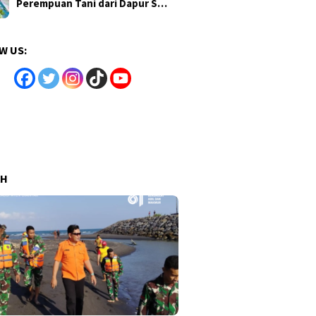
Perempuan Tani dari Dapur S…
W US:
AH