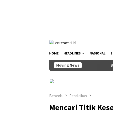
Loncat
tutup
ke
konten
HOME
HEADLINES
NASIONAL
S
Moving News
Wabup Bagus Alit Su
Beranda
Pendidikan
Mencari Titik Ke