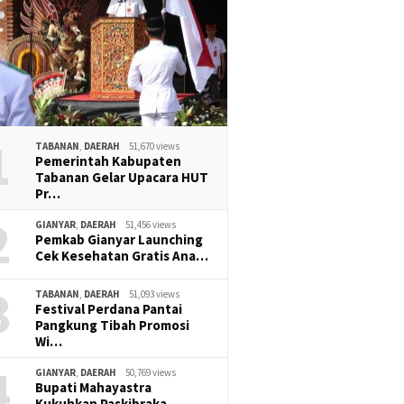
1
TABANAN
,
DAERAH
51,670 views
Pemerintah Kabupaten
Tabanan Gelar Upacara HUT
Pr…
2
GIANYAR
,
DAERAH
51,456 views
Pemkab Gianyar Launching
Cek Kesehatan Gratis Ana…
3
TABANAN
,
DAERAH
51,093 views
Festival Perdana Pantai
Pangkung Tibah Promosi
Wi…
4
GIANYAR
,
DAERAH
50,769 views
Bupati Mahayastra
Kukuhkan Paskibraka