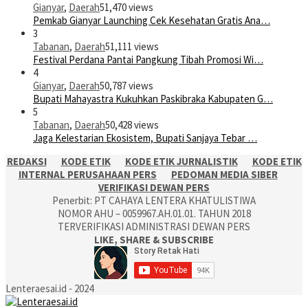
Gianyar
,
Daerah
51,470 views
Pemkab Gianyar Launching Cek Kesehatan Gratis Ana…
3
Tabanan
,
Daerah
51,111 views
Festival Perdana Pantai Pangkung Tibah Promosi Wi…
4
Gianyar
,
Daerah
50,787 views
Bupati Mahayastra Kukuhkan Paskibraka Kabupaten G…
5
Tabanan
,
Daerah
50,428 views
Jaga Kelestarian Ekosistem, Bupati Sanjaya Tebar …
REDAKSI
KODE ETIK
KODE ETIK JURNALISTIK
KODE ETIK
INTERNAL PERUSAHAAN PERS
PEDOMAN MEDIA SIBER
VERIFIKASI DEWAN PERS
Penerbit: PT CAHAYA LENTERA KHATULISTIWA
NOMOR AHU – 0059967.AH.01.01. TAHUN 2018
TERVERIFIKASI ADMINISTRASI DEWAN PERS
LIKE, SHARE & SUBSCRIBE
Lenteraesai.id - 2024