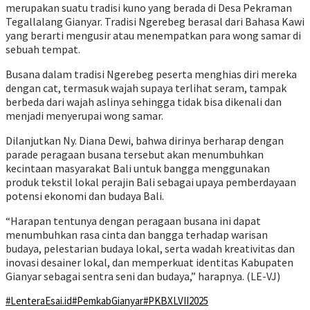
merupakan suatu tradisi kuno yang berada di Desa Pekraman
Tegallalang Gianyar. Tradisi Ngerebeg berasal dari Bahasa Kawi
yang berarti mengusir atau menempatkan para wong samar di
sebuah tempat.
Busana dalam tradisi Ngerebeg peserta menghias diri mereka
dengan cat, termasuk wajah supaya terlihat seram, tampak
berbeda dari wajah aslinya sehingga tidak bisa dikenali dan
menjadi menyerupai wong samar.
Dilanjutkan Ny. Diana Dewi, bahwa dirinya berharap dengan
parade peragaan busana tersebut akan menumbuhkan
kecintaan masyarakat Bali untuk bangga menggunakan
produk tekstil lokal perajin Bali sebagai upaya pemberdayaan
potensi ekonomi dan budaya Bali.
“Harapan tentunya dengan peragaan busana ini dapat
menumbuhkan rasa cinta dan bangga terhadap warisan
budaya, pelestarian budaya lokal, serta wadah kreativitas dan
inovasi desainer lokal, dan memperkuat identitas Kabupaten
Gianyar sebagai sentra seni dan budaya,” harapnya. (LE-VJ)
#LenteraEsai.id
#PemkabGianyar
#PKBXLVII2025