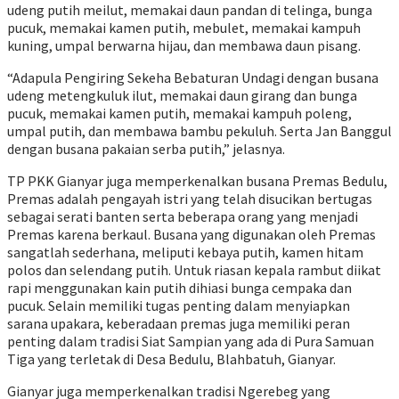
udeng putih meilut, memakai daun pandan di telinga, bunga
pucuk, memakai kamen putih, mebulet, memakai kampuh
kuning, umpal berwarna hijau, dan membawa daun pisang.
“Adapula Pengiring Sekeha Bebaturan Undagi dengan busana
udeng metengkuluk ilut, memakai daun girang dan bunga
pucuk, memakai kamen putih, memakai kampuh poleng,
umpal putih, dan membawa bambu pekuluh. Serta Jan Banggul
dengan busana pakaian serba putih,” jelasnya.
TP PKK Gianyar juga memperkenalkan busana Premas Bedulu,
Premas adalah pengayah istri yang telah disucikan bertugas
sebagai serati banten serta beberapa orang yang menjadi
Premas karena berkaul. Busana yang digunakan oleh Premas
sangatlah sederhana, meliputi kebaya putih, kamen hitam
polos dan selendang putih. Untuk riasan kepala rambut diikat
rapi menggunakan kain putih dihiasi bunga cempaka dan
pucuk. Selain memiliki tugas penting dalam menyiapkan
sarana upakara, keberadaan premas juga memiliki peran
penting dalam tradisi Siat Sampian yang ada di Pura Samuan
Tiga yang terletak di Desa Bedulu, Blahbatuh, Gianyar.
Gianyar juga memperkenalkan tradisi Ngerebeg yang