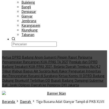
Buleleng
Bangli
Denpasar
Gianyar
Jembrana
Karangasem
Klungkung
Tabanan
Moving News
Ketua DPRD Badung Anom Gumanti Pimpin Rapat Paripurna
Penyampaian Rancangan KUA-PPAS TA 2027
Pemkab dan DPRD
Badung Sepakati KUA-PPAS 2027, Belanja Daerah Tembus Rp14,2
Triliun
Wabup Bagus Alit Sucipta Ikuti Rakor Penguatan Integritas
dan Pencegahan Korupsi di Surabaya
Ketua Komisi III DPRD Badung
Dukung Eksekutif Terbitkan OD
Bupati Badung Dampingi Gubernur
Bali, Jajaki Obligasi Daerah ke Pemprov DKI Jakarta
Beranda
Daerah
Tiga Busana Adat Gianyar Tampil di PKB XLVII