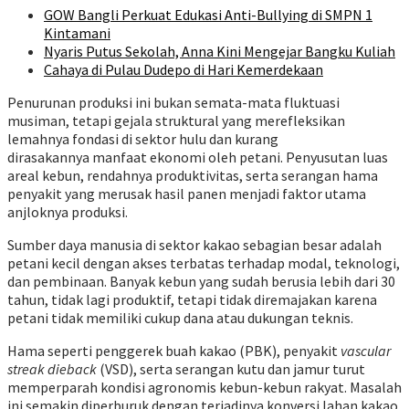
GOW Bangli Perkuat Edukasi Anti-Bullying di SMPN 1
Kintamani
Nyaris Putus Sekolah, Anna Kini Mengejar Bangku Kuliah
Cahaya di Pulau Dudepo di Hari Kemerdekaan
Penurunan produksi ini bukan semata-mata fluktuasi
musiman, tetapi gejala struktural yang merefleksikan
lemahnya fondasi di sektor hulu dan kurang
dirasakannya manfaat ekonomi oleh petani. Penyusutan luas
areal kebun, rendahnya produktivitas, serta serangan hama
penyakit yang merusak hasil panen menjadi faktor utama
anjloknya produksi.
Sumber daya manusia di sektor kakao sebagian besar adalah
petani kecil dengan akses terbatas terhadap modal, teknologi,
dan pembinaan. Banyak kebun yang sudah berusia lebih dari 30
tahun, tidak lagi produktif, tetapi tidak diremajakan karena
petani tidak memiliki cukup dana atau dukungan teknis.
Hama seperti penggerek buah kakao (PBK), penyakit
vascular
streak dieback
(VSD), serta serangan kutu dan jamur turut
memperparah kondisi agronomis kebun-kebun rakyat. Masalah
ini semakin diperburuk dengan terjadinya konversi lahan kakao