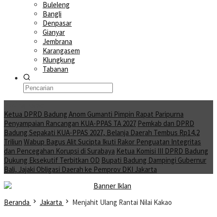
Buleleng
Bangli
Denpasar
Gianyar
Jembrana
Karangasem
Klungkung
Tabanan
Moving News
Ketua DPRD Badung Anom Gumanti Pimpin Rapat Paripurna
Penyampaian Rancangan KUA-PPAS TA 2027
Pemkab dan DPRD
Badung Sepakati KUA-PPAS 2027, Belanja Daerah Tembus Rp14,2
Triliun
Wabup Bagus Alit Sucipta Ikuti Rakor Penguatan Integritas
dan Pencegahan Korupsi di Surabaya
Ketua Komisi III DPRD Badung
Dukung Eksekutif Terbitkan OD
Bupati Badung Dampingi Gubernur
Bali, Jajaki Obligasi Daerah ke Pemprov DKI Jakarta
Beranda
Jakarta
Menjahit Ulang Rantai Nilai Kakao