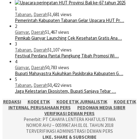
1
Tabanan
,
Daerah
51,681 views
Pemerintah Kabupaten Tabanan Gelar Upacara HUT Pr…
2
Gianyar
,
Daerah
51,467 views
Pemkab Gianyar Launching Cek Kesehatan Gratis Ana…
3
Tabanan
,
Daerah
51,107 views
Festival Perdana Pantai Pangkung Tibah Promosi Wi…
4
Gianyar
,
Daerah
50,783 views
Bupati Mahayastra Kukuhkan Paskibraka Kabupaten G…
5
Tabanan
,
Daerah
50,422 views
Jaga Kelestarian Ekosistem, Bupati Sanjaya Tebar …
REDAKSI
KODE ETIK
KODE ETIK JURNALISTIK
KODE ETIK
INTERNAL PERUSAHAAN PERS
PEDOMAN MEDIA SIBER
VERIFIKASI DEWAN PERS
Penerbit: PT CAHAYA LENTERA KHATULISTIWA
NOMOR AHU – 0059967.AH.01.01. TAHUN 2018
TERVERIFIKASI ADMINISTRASI DEWAN PERS
LIKE, SHARE & SUBSCRIBE