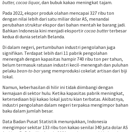
butter, cocoa liquor
, dan bubuk kakao meningkat tajam.
Pada 2022, ekspor produk olahan mencapai 327 ribu ton
dengan nilai lebih dari satu miliar dolar AS, menandai
perubahan struktur ekspor dari bahan mentah ke barang jadi.
Bahkan Indonesia kini menjadi eksportir
cocoa butter
terbesar
kedua di dunia setelah Belanda.
Di dalam negeri, pertumbuhan industri pengolahan juga
signifikan. Terdapat lebih dari 11 pabrik pengolahan
menengah dengan kapasitas hampir 740 ribu ton per tahun,
belum termasuk ratusan industri kecil-menengah dan puluhan
pelaku
bean-to-bar
yang memproduksi cokelat artisan dari biji
lokal.
Namun, keberhasilan di hilir ini tidak diimbangi dengan
kemajuan di sektor hulu. Ketika kapasitas pabrik meningkat,
ketersediaan biji kakao lokal justru kian terbatas. Akibatnya,
industri pengolahan dalam negeri terpaksa mengimpor bahan
baku dalam jumlah besar.
Data Badan Pusat Statistik menunjukkan, Indonesia
mengimpor sekitar 133 ribu ton kakao senilai 340 juta dolar AS