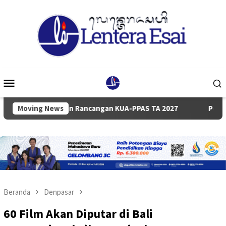
Loncat
ke
konten
Menu
Mobile
yampaian Rancangan KUA-PPAS TA 2027
Moving News
Pemkab dan DPRD 
Beranda
Denpasar
60 Film Akan Diputar di Bali