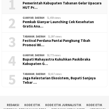
1
Pemerintah Kabupaten Tabanan Gelar Upacara
HUT Pr…
2
GIANYAR
,
DAERAH
51,459 views
Pemkab Gianyar Launching Cek Kesehatan
Gratis Ana…
3
TABANAN
,
DAERAH
51,097 views
Festival Perdana Pantai Pangkung Tibah
Promosi Wi…
4
GIANYAR
,
DAERAH
50,773 views
Bupati Mahayastra Kukuhkan Paskibraka
Kabupaten G…
5
TABANAN
,
DAERAH
50,417 views
Jaga Kelestarian Ekosistem, Bupati Sanjaya
Tebar …
REDAKSI
KODE ETIK
KODE ETIK JURNALISTIK
KODE ETIK