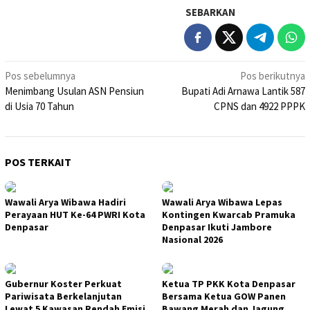
SEBARKAN
Navigasi
Pos sebelumnya
Pos berikutnya
Menimbang Usulan ASN Pensiun
Bupati Adi Arnawa Lantik 587
pos
di Usia 70 Tahun
CPNS dan 4922 PPPK
POS TERKAIT
Wawali Arya Wibawa Hadiri
Wawali Arya Wibawa Lepas
Perayaan HUT Ke-64 PWRI Kota
Kontingen Kwarcab Pramuka
Denpasar
Denpasar Ikuti Jambore
Nasional 2026
Gubernur Koster Perkuat
Ketua TP PKK Kota Denpasar
Pariwisata Berkelanjutan
Bersama Ketua GOW Panen
Lewat 5 Kawasan Rendah Emisi
Bawang Merah dan Jagung