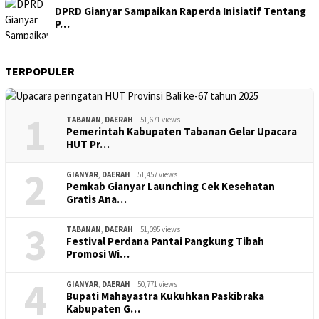
DPRD Gianyar Sampaikan Raperda Inisiatif Tentang
P…
TERPOPULER
1
TABANAN
,
DAERAH
51,671 views
Pemerintah Kabupaten Tabanan Gelar Upacara
HUT Pr…
2
GIANYAR
,
DAERAH
51,457 views
Pemkab Gianyar Launching Cek Kesehatan
Gratis Ana…
3
TABANAN
,
DAERAH
51,095 views
Festival Perdana Pantai Pangkung Tibah
Promosi Wi…
4
GIANYAR
,
DAERAH
50,771 views
Bupati Mahayastra Kukuhkan Paskibraka
Kabupaten G…