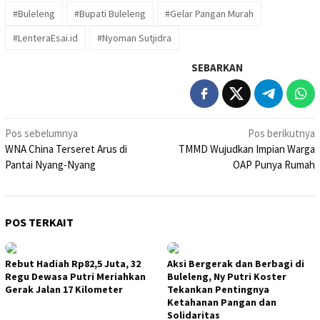
#Buleleng
#Bupati Buleleng
#Gelar Pangan Murah
#LenteraEsai.id
#Nyoman Sutjidra
SEBARKAN
Navigasi
Pos sebelumnya
Pos berikutnya
WNA China Terseret Arus di
TMMD Wujudkan Impian Warga
pos
Pantai Nyang-Nyang
OAP Punya Rumah
POS TERKAIT
Rebut Hadiah Rp82,5 Juta, 32
Aksi Bergerak dan Berbagi di
Regu Dewasa Putri Meriahkan
Buleleng, Ny Putri Koster
Gerak Jalan 17 Kilometer
Tekankan Pentingnya
Ketahanan Pangan dan
Solidaritas