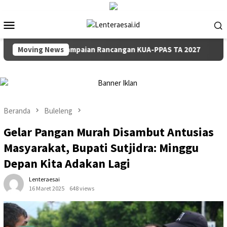
Loncat
ke
Menu
konten
Mobile
purna Penyampaian Rancangan KUA-PPAS TA 2027
Moving News
Pemkab 
Beranda
Buleleng
Gelar Pangan Murah Disambut Antusias
Masyarakat, Bupati Sutjidra: Minggu
Depan Kita Adakan Lagi
Lenteraesai
16 Maret 2025
648 views