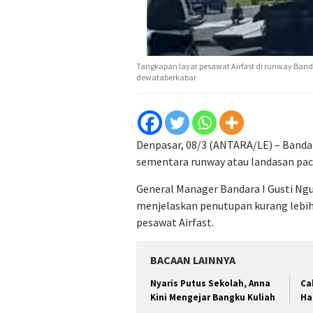
Tangkapan layar pesawat Airfast di runway Banda
dewataberkabar
Denpasar, 08/3 (ANTARA/LE) – Bandar
sementara runway atau landasan pacu
General Manager Bandara I Gusti Ngu
menjelaskan penutupan kurang lebih 
pesawat Airfast.
BACAAN LAINNYA
Nyaris Putus Sekolah, Anna
Ca
Kini Mengejar Bangku Kuliah
Ha