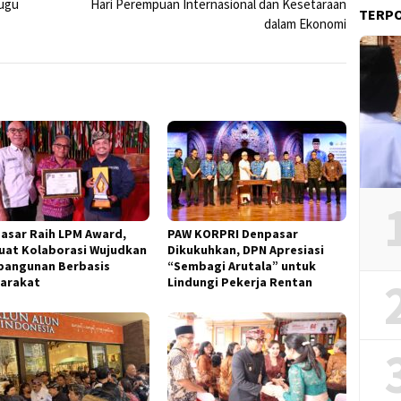
Tugu
Hari Perempuan Internasional dan Kesetaraan
TERP
dalam Ekonomi
asar Raih LPM Award,
PAW KORPRI Denpasar
uat Kolaborasi Wujudkan
Dikukuhkan, DPN Apresiasi
angunan Berbasis
“Sembagi Arutala” untuk
arakat
Lindungi Pekerja Rentan