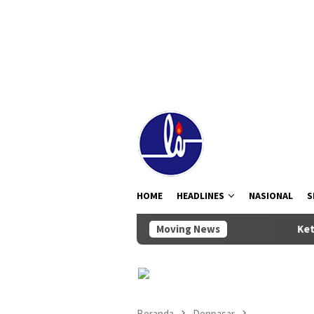
Loncat
tutup
ke
konten
HOME
HEADLINES
NASIONAL
S
Moving News
Ketua DPRD Badung
Beranda
Denpasar