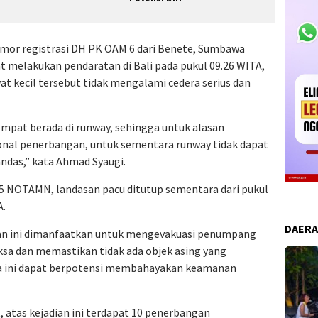
omor registrasi DH PK OAM 6 dari Benete, Sumbawa
t melakukan pendaratan di Bali pada pukul 09.26 WITA,
t kecil tersebut tidak mengalami cedera serius dan
empat berada di runway, sehingga untuk alasan
nal penerbangan, untuk sementara runway tidak dapat
andas,” kata Ahmad Syaugi.
NOTAMN, landasan pacu ditutup sementara dari pukul
A.
DAER
an ini dimanfaatkan untuk mengevakuasi penumpang
ksa dan memastikan tidak ada objek asing yang
iwa ini dapat berpotensi membahayakan keamanan
, atas kejadian ini terdapat 10 penerbangan