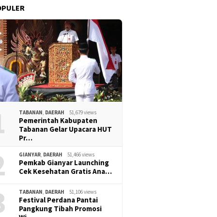
OPULER
1
TABANAN
,
DAERAH
51,679 views
Pemerintah Kabupaten
Tabanan Gelar Upacara HUT
Pr…
2
GIANYAR
,
DAERAH
51,466 views
Pemkab Gianyar Launching
Cek Kesehatan Gratis Ana…
3
TABANAN
,
DAERAH
51,106 views
Festival Perdana Pantai
Pangkung Tibah Promosi