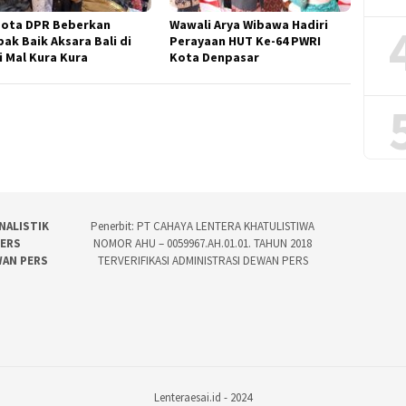
ota DPR Beberkan
Wawali Arya Wibawa Hadiri
ak Baik Aksara Bali di
Perayaan HUT Ke-64 PWRI
i Mal Kura Kura
Kota Denpasar
NALISTIK
Penerbit: PT CAHAYA LENTERA KHATULISTIWA
PERS
NOMOR AHU – 0059967.AH.01.01. TAHUN 2018
WAN PERS
TERVERIFIKASI ADMINISTRASI DEWAN PERS
Lenteraesai.id - 2024