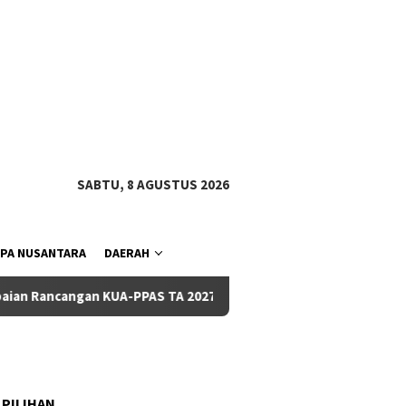
tutup
SABTU, 8 AGUSTUS 2026
PA NUSANTARA
DAERAH
 KUA-PPAS TA 2027
Pemkab dan DPRD Badung Sepakati KU
 PILIHAN