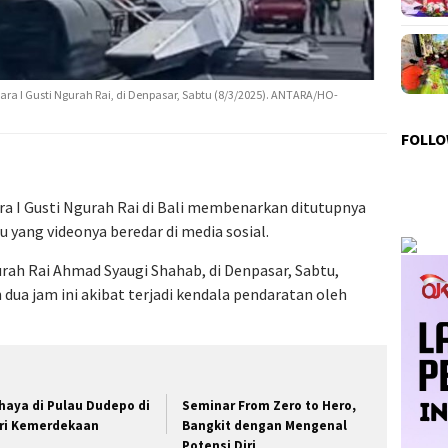
ra I Gusti Ngurah Rai, di Denpasar, Sabtu (8/3/2025). ANTARA/HO-
FOLLO
a I Gusti Ngurah Rai di Bali membenarkan ditutupnya
 yang videonya beredar di media sosial.
rah Rai Ahmad Syaugi Shahab, di Denpasar, Sabtu,
dua jam ini akibat terjadi kendala pendaratan oleh
haya di Pulau Dudepo di
Seminar From Zero to Hero,
ri Kemerdekaan
Bangkit dengan Mengenal
Potensi Diri