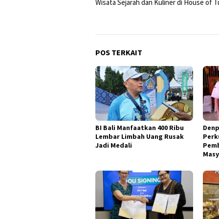
Wisata Sejarah dan Kuliner di House of 
pos
POS TERKAIT
BI Bali Manfaatkan 400 Ribu
Denp
Lembar Limbah Uang Rusak
Perk
Jadi Medali
Pemb
Masy