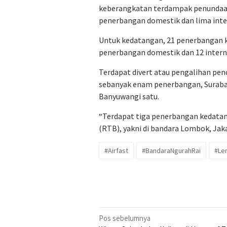
keberangkatan terdampak penundaan 
penerbangan domestik dan lima inte
Untuk kedatangan, 21 penerbangan k
penerbangan domestik dan 12 intern
Terdapat divert atau pengalihan pen
sebanyak enam penerbangan, Surabaya
Banyuwangi satu.
“Terdapat tiga penerbangan kedatan
(RTB), yakni di bandara Lombok, Jaka
#Airfast
#BandaraNgurahRai
#Len
Navigasi
Pos sebelumnya