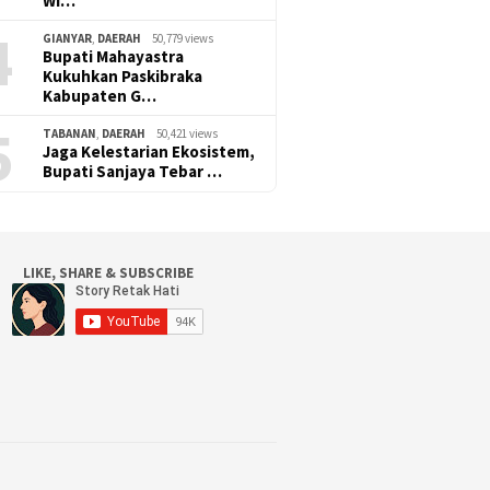
Wi…
4
GIANYAR
,
DAERAH
50,779 views
Bupati Mahayastra
Kukuhkan Paskibraka
Kabupaten G…
5
TABANAN
,
DAERAH
50,421 views
Jaga Kelestarian Ekosistem,
Bupati Sanjaya Tebar …
LIKE, SHARE & SUBSCRIBE