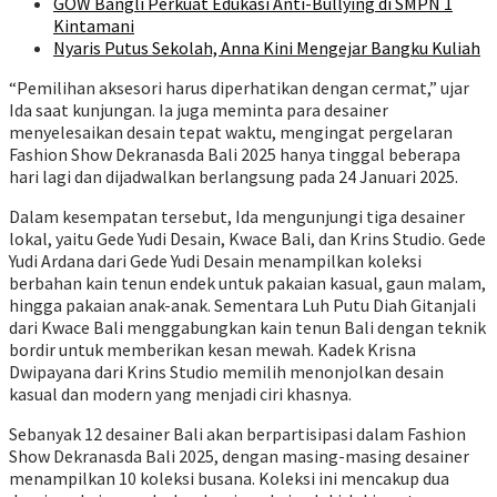
GOW Bangli Perkuat Edukasi Anti-Bullying di SMPN 1
Kintamani
Nyaris Putus Sekolah, Anna Kini Mengejar Bangku Kuliah
“Pemilihan aksesori harus diperhatikan dengan cermat,” ujar
Ida saat kunjungan. Ia juga meminta para desainer
menyelesaikan desain tepat waktu, mengingat pergelaran
Fashion Show Dekranasda Bali 2025 hanya tinggal beberapa
hari lagi dan dijadwalkan berlangsung pada 24 Januari 2025.
Dalam kesempatan tersebut, Ida mengunjungi tiga desainer
lokal, yaitu Gede Yudi Desain, Kwace Bali, dan Krins Studio. Gede
Yudi Ardana dari Gede Yudi Desain menampilkan koleksi
berbahan kain tenun endek untuk pakaian kasual, gaun malam,
hingga pakaian anak-anak. Sementara Luh Putu Diah Gitanjali
dari Kwace Bali menggabungkan kain tenun Bali dengan teknik
bordir untuk memberikan kesan mewah. Kadek Krisna
Dwipayana dari Krins Studio memilih menonjolkan desain
kasual dan modern yang menjadi ciri khasnya.
Sebanyak 12 desainer Bali akan berpartisipasi dalam Fashion
Show Dekranasda Bali 2025, dengan masing-masing desainer
menampilkan 10 koleksi busana. Koleksi ini mencakup dua