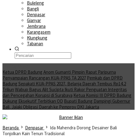
Buleleng
Bangli
Denpasar
Gianyar
Jembrana
Karangasem
Klungkung
Tabanan
Moving News
Ketua DPRD Badung Anom Gumanti Pimpin Rapat Paripurna
Penyampaian Rancangan KUA-PPAS TA 2027
Pemkab dan DPRD
Badung Sepakati KUA-PPAS 2027, Belanja Daerah Tembus Rp14,2
Triliun
Wabup Bagus Alit Sucipta Ikuti Rakor Penguatan Integritas
dan Pencegahan Korupsi di Surabaya
Ketua Komisi III DPRD Badung
Dukung Eksekutif Terbitkan OD
Bupati Badung Dampingi Gubernur
Bali, Jajaki Obligasi Daerah ke Pemprov DKI Jakarta
Beranda
Denpasar
Ida Mahendra Dorong Desainer Bali
Tonjolkan Kain Tenun Tradisional