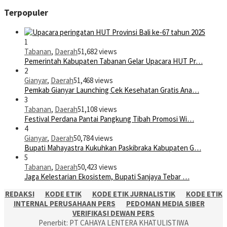
Terpopuler
1
Tabanan
,
Daerah
51,682 views
Pemerintah Kabupaten Tabanan Gelar Upacara HUT Pr…
2
Gianyar
,
Daerah
51,468 views
Pemkab Gianyar Launching Cek Kesehatan Gratis Ana…
3
Tabanan
,
Daerah
51,108 views
Festival Perdana Pantai Pangkung Tibah Promosi Wi…
4
Gianyar
,
Daerah
50,784 views
Bupati Mahayastra Kukuhkan Paskibraka Kabupaten G…
5
Tabanan
,
Daerah
50,423 views
Jaga Kelestarian Ekosistem, Bupati Sanjaya Tebar …
REDAKSI
KODE ETIK
KODE ETIK JURNALISTIK
KODE ETIK
INTERNAL PERUSAHAAN PERS
PEDOMAN MEDIA SIBER
VERIFIKASI DEWAN PERS
Penerbit: PT CAHAYA LENTERA KHATULISTIWA