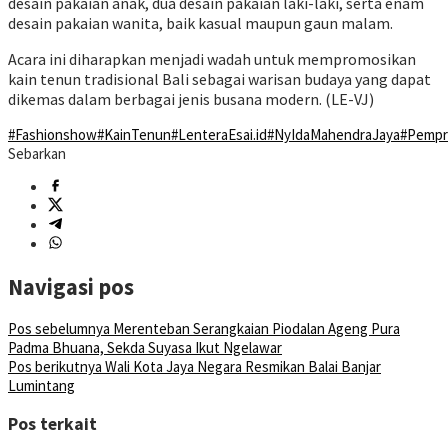
desain pakaian anak, dua desain pakaian laki-laki, serta enam
desain pakaian wanita, baik kasual maupun gaun malam.
Acara ini diharapkan menjadi wadah untuk mempromosikan
kain tenun tradisional Bali sebagai warisan budaya yang dapat
dikemas dalam berbagai jenis busana modern. (LE-VJ)
#Fashionshow
#KainTenun
#LenteraEsai.id
#NyIdaMahendraJaya
#Pempr
Sebarkan
Navigasi pos
Pos sebelumnya
Merenteban Serangkaian Piodalan Ageng Pura
Padma Bhuana, Sekda Suyasa Ikut Ngelawar
Pos berikutnya
Wali Kota Jaya Negara Resmikan Balai Banjar
Lumintang
Pos terkait