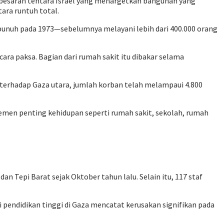
r-besaran tentara Israel yang menargetkan bangunan yang
ara runtuh total.
bunuh pada 1973—sebelumnya melayani lebih dari 400.000 orang
ara paksa. Bagian dari rumah sakit itu dibakar selama
i terhadap Gaza utara, jumlah korban telah melampaui 4.800
emen penting kehidupan seperti rumah sakit, sekolah, rumah
n Tepi Barat sejak Oktober tahun lalu. Selain itu, 117 staf
i pendidikan tinggi di Gaza mencatat kerusakan signifikan pada