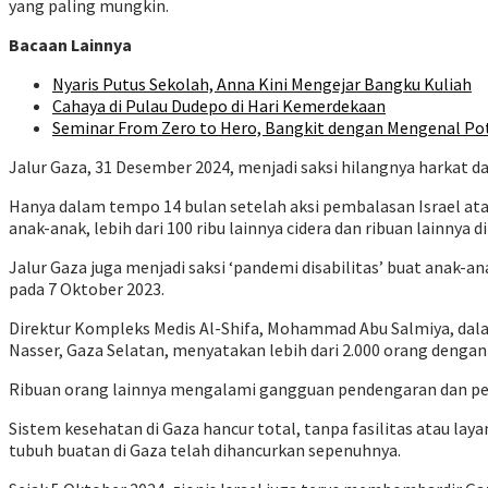
yang paling mungkin.
Bacaan Lainnya
Nyaris Putus Sekolah, Anna Kini Mengejar Bangku Kuliah
Cahaya di Pulau Dudepo di Hari Kemerdekaan
Seminar From Zero to Hero, Bangkit dengan Mengenal Pot
Jalur Gaza, 31 Desember 2024, menjadi saksi hilangnya harkat da
Hanya dalam tempo 14 bulan setelah aksi pembalasan Israel ata
anak-anak, lebih dari 100 ribu lainnya cidera dan ribuan lainny
Jalur Gaza juga menjadi saksi ‘pandemi disabilitas’ buat anak-an
pada 7 Oktober 2023.
Direktur Kompleks Medis Al-Shifa, Mohammad Abu Salmiya, dala
Nasser, Gaza Selatan, menyatakan lebih dari 2.000 orang dengan
Ribuan orang lainnya mengalami gangguan pendengaran dan pen
Sistem kesehatan di Gaza hancur total, tanpa fasilitas atau l
tubuh buatan di Gaza telah dihancurkan sepenuhnya.