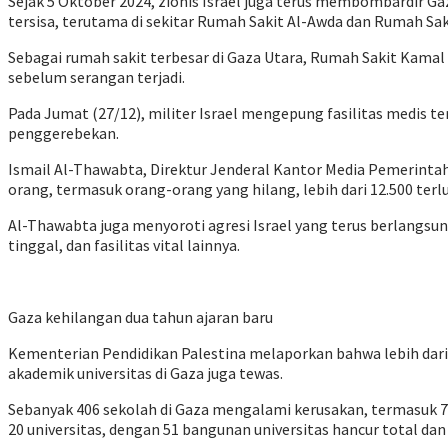
Sejak 5 Oktober 2024, zionis Israel juga terus membombardir G
tersisa, terutama di sekitar Rumah Sakit Al-Awda dan Rumah Sa
Sebagai rumah sakit terbesar di Gaza Utara, Rumah Sakit Kama
sebelum serangan terjadi.
Pada Jumat (27/12), militer Israel mengepung fasilitas medis te
penggerebekan.
Ismail Al-Thawabta, Direktur Jenderal Kantor Media Pemerintah 
orang, termasuk orang-orang yang hilang, lebih dari 12.500 terlu
Al-Thawabta juga menyoroti agresi Israel yang terus berlangsu
tinggal, dan fasilitas vital lainnya.
Gaza kehilangan dua tahun ajaran baru
Kementerian Pendidikan Palestina melaporkan bahwa lebih dari 11
akademik universitas di Gaza juga tewas.
Sebanyak 406 sekolah di Gaza mengalami kerusakan, termasuk 77 
20 universitas, dengan 51 bangunan universitas hancur total dan 