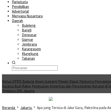
Pariwisata
Pendidikan
Advertorial
Menyapa Nusantara
Daerah
Buleleng
Bangli
Denpasar
Gianyar
Jembrana
Karangasem
Klungkung
Tabanan
Moving News
Ketua DPRD Badung Anom Gumanti Pimpin Rapat Paripurna Penyampa
Sucipta Ikuti Rakor Penguatan Integritas dan Pencegahan Korupsi di 
Pemprov DKI Jakarta
Beranda
Jakarta
Apa yang Tersisa di Jalur Gaza, Palestina pada A