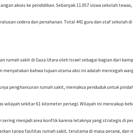
langan akses ke pendidikan. Sebanyak 11.057 siswa sekolah tewas,
ratusan cedera dan penahanan. Total 441 guru dan staf sekolah di
an rumah sakit di Gaza Utara oleh Israel sebagai bagian dari kam
engan menyatakan bahwa tujuan utama aksi ini adalah mencegah wa
usnya penghancuran rumah sakit, memaksa penduduk untuk pindah
 luas wilayah sekitar 61 kilometer persegi. Wilayah ini mencakup be
sering menjadi area konflik karena letaknya yang strategis di pe
biarkan tanpa fasilitas rumah sakit, terutama di masa perang,