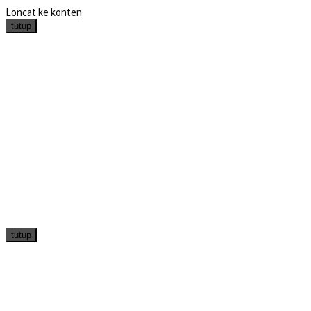
Loncat ke konten
tutup
tutup