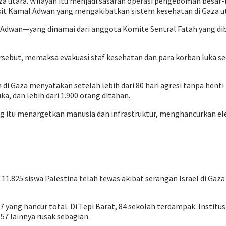
aza utara. Wilayah itu menjadi sasaran operasi pengeboman besa
kit Kamal Adwan yang mengakibatkan sistem kesehatan di Gaza ut
l Adwan—yang dinamai dari anggota Komite Sentral Fatah yang di
rsebut, memaksa evakuasi staf kesehatan dan para korban luka sec
di Gaza menyatakan setelah lebih dari 80 hari agresi tanpa hent
ka, dan lebih dari 1.900 orang ditahan.
ng itu menargetkan manusia dan infrastruktur, menghancurkan el
.825 siswa Palestina telah tewas akibat serangan Israel di Gaza da
yang hancur total. Di Tepi Barat, 84 sekolah terdampak. Institus
57 lainnya rusak sebagian.