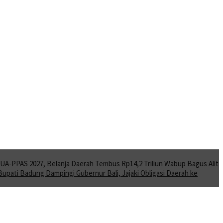
A-PPAS 2027, Belanja Daerah Tembus Rp14,2 Triliun
Wabup Bagus Alit
Bupati Badung Dampingi Gubernur Bali, Jajaki Obligasi Daerah ke