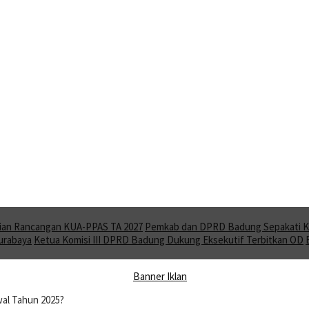
ian Rancangan KUA-PPAS TA 2027
Pemkab dan DPRD Badung Sepakati KU
Surabaya
Ketua Komisi III DPRD Badung Dukung Eksekutif Terbitkan OD
wal Tahun 2025?