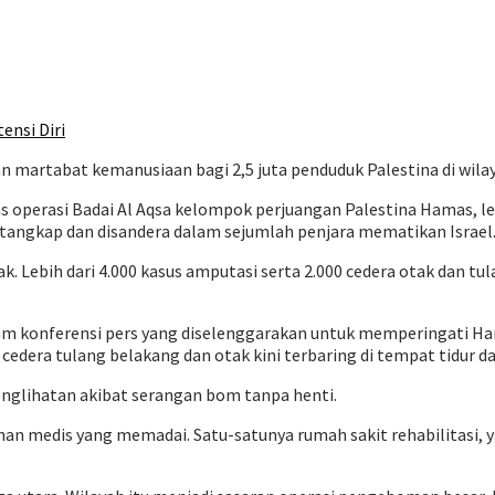
ensi Diri
n martabat kemanusiaan bagi 2,5 juta penduduk Palestina di wilay
s operasi Badai Al Aqsa kelompok perjuangan Palestina Hamas, l
a ditangkap dan disandera dalam sejumlah penjara mematikan Israel
ak. Lebih dari 4.000 kasus amputasi serta 2.000 cedera otak dan tu
m konferensi pers yang diselenggarakan untuk memperingati Hari
 cedera tulang belakang dan otak kini terbaring di tempat tidur 
glihatan akibat serangan bom tanpa henti.
ayanan medis yang memadai. Satu-satunya rumah sakit rehabilitas