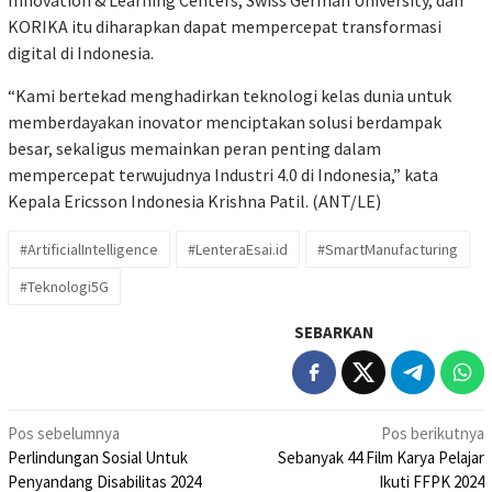
Innovation & Learning Centers, Swiss German University, dan
KORIKA itu diharapkan dapat mempercepat transformasi
digital di Indonesia.
“Kami bertekad menghadirkan teknologi kelas dunia untuk
memberdayakan inovator menciptakan solusi berdampak
besar, sekaligus memainkan peran penting dalam
mempercepat terwujudnya Industri 4.0 di Indonesia,” kata
Kepala Ericsson Indonesia Krishna Patil. (ANT/LE)
#ArtificialIntelligence
#LenteraEsai.id
#SmartManufacturing
#Teknologi5G
SEBARKAN
Navigasi
Pos sebelumnya
Pos berikutnya
Perlindungan Sosial Untuk
Sebanyak 44 Film Karya Pelajar
pos
Penyandang Disabilitas 2024
Ikuti FFPK 2024