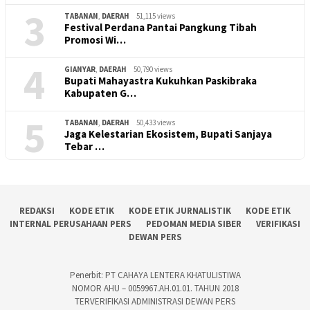
3
TABANAN
,
DAERAH
51,115 views
Festival Perdana Pantai Pangkung Tibah
Promosi Wi…
4
GIANYAR
,
DAERAH
50,790 views
Bupati Mahayastra Kukuhkan Paskibraka
Kabupaten G…
5
TABANAN
,
DAERAH
50,433 views
Jaga Kelestarian Ekosistem, Bupati Sanjaya
Tebar …
REDAKSI
KODE ETIK
KODE ETIK JURNALISTIK
KODE ETIK
INTERNAL PERUSAHAAN PERS
PEDOMAN MEDIA SIBER
VERIFIKASI
DEWAN PERS
Penerbit: PT CAHAYA LENTERA KHATULISTIWA
NOMOR AHU – 0059967.AH.01.01. TAHUN 2018
TERVERIFIKASI ADMINISTRASI DEWAN PERS