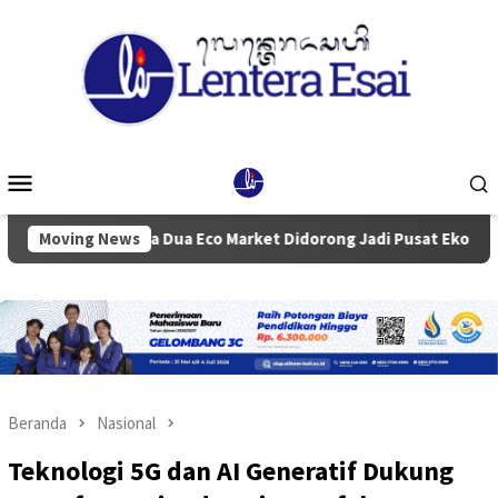
Loncat
ke
konten
Menu
Mobile
Nusa Dua Eco Market Didorong Jadi Pusat Ekonomi Kerakyata
Moving News
Beranda
Nasional
Teknologi 5G dan AI Generatif Dukung