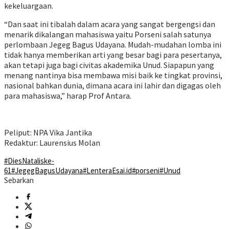
kekeluargaan.
“Dan saat ini tibalah dalam acara yang sangat bergengsi dan
menarik dikalangan mahasiswa yaitu Porseni salah satunya
perlombaan Jegeg Bagus Udayana. Mudah-mudahan lomba ini
tidak hanya memberikan arti yang besar bagi para pesertanya,
akan tetapi juga bagi civitas akademika Unud. Siapapun yang
menang nantinya bisa membawa misi baik ke tingkat provinsi,
nasional bahkan dunia, dimana acara ini lahir dan digagas oleh
para mahasiswa,” harap Prof Antara.
Peliput: NPA Vika Jantika
Redaktur: Laurensius Molan
#DiesNataliske-
61
#JegegBagusUdayana
#LenteraEsai.id
#porseni
#Unud
Sebarkan