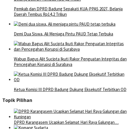
Pemkab dan DPRD Badung Sepakati KUA-PPAS 2027, Belanja
Daerah Tembus Rp14,2 Triliun
Demi Dua Siswa, Ali Menjaga Pintu PAUD Tetap Terbuka
Wabup Bagus Alit Sucipta Ikuti Rakor Penguatan Integritas dan
Pencegahan Korupsi di Surabaya
Ketua Komisi III DPRD Badung Dukung Eksekutif Terbitkan OD
Topik Pilihan
DPRD Karangasem Ucapkan Selamat Hari Raya Galungan…