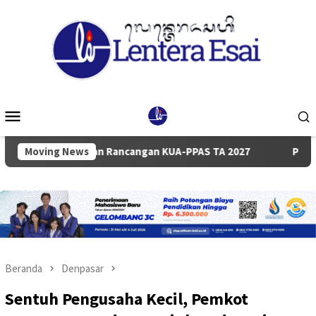
Loncat
ke
konten
Menu
Mobile
yampaian Rancangan KUA-PPAS TA 2027
Moving News
Pemkab dan DPRD 
Beranda
Denpasar
Sentuh Pengusaha Kecil, Pemkot