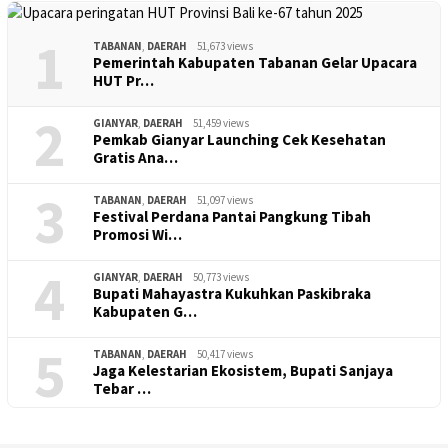
1
TABANAN
,
DAERAH
51,673 views
Pemerintah Kabupaten Tabanan Gelar Upacara
HUT Pr…
2
GIANYAR
,
DAERAH
51,459 views
Pemkab Gianyar Launching Cek Kesehatan
Gratis Ana…
3
TABANAN
,
DAERAH
51,097 views
Festival Perdana Pantai Pangkung Tibah
Promosi Wi…
4
GIANYAR
,
DAERAH
50,773 views
Bupati Mahayastra Kukuhkan Paskibraka
Kabupaten G…
5
TABANAN
,
DAERAH
50,417 views
Jaga Kelestarian Ekosistem, Bupati Sanjaya
Tebar …