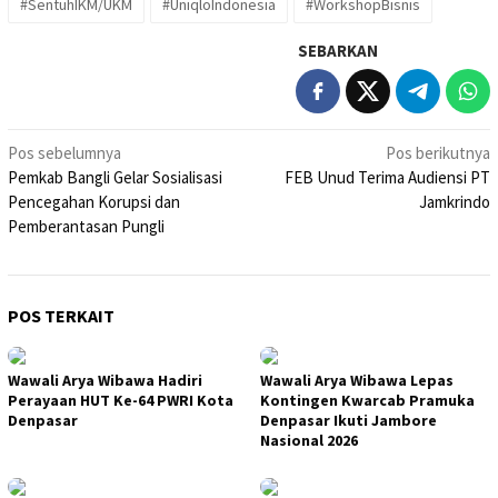
#SentuhIKM/UKM
#UniqloIndonesia
#WorkshopBisnis
SEBARKAN
Navigasi
Pos sebelumnya
Pos berikutnya
Pemkab Bangli Gelar Sosialisasi
FEB Unud Terima Audiensi PT
pos
Pencegahan Korupsi dan
Jamkrindo
Pemberantasan Pungli
POS TERKAIT
Wawali Arya Wibawa Hadiri
Wawali Arya Wibawa Lepas
Perayaan HUT Ke-64 PWRI Kota
Kontingen Kwarcab Pramuka
Denpasar
Denpasar Ikuti Jambore
Nasional 2026