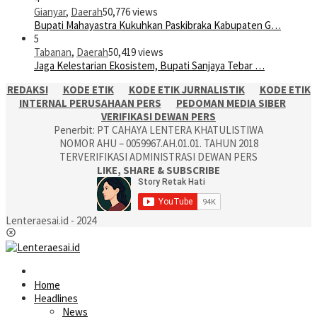
Gianyar
,
Daerah
50,776 views
Bupati Mahayastra Kukuhkan Paskibraka Kabupaten G…
5
Tabanan
,
Daerah
50,419 views
Jaga Kelestarian Ekosistem, Bupati Sanjaya Tebar …
REDAKSI
KODE ETIK
KODE ETIK JURNALISTIK
KODE ETIK
INTERNAL PERUSAHAAN PERS
PEDOMAN MEDIA SIBER
VERIFIKASI DEWAN PERS
Penerbit: PT CAHAYA LENTERA KHATULISTIWA
NOMOR AHU – 0059967.AH.01.01. TAHUN 2018
TERVERIFIKASI ADMINISTRASI DEWAN PERS
LIKE, SHARE & SUBSCRIBE
Lenteraesai.id - 2024
Home
Headlines
News