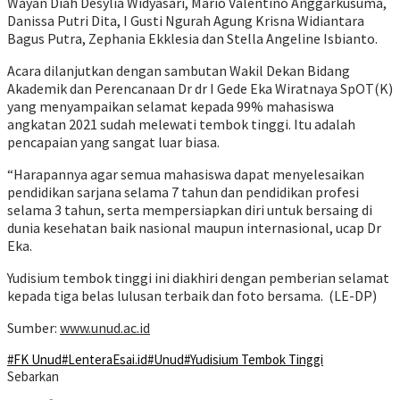
Wayan Diah Desylia Widyasari, Mario Valentino Anggarkusuma,
Danissa Putri Dita, I Gusti Ngurah Agung Krisna Widiantara
Bagus Putra, Zephania Ekklesia dan Stella Angeline Isbianto.
Acara dilanjutkan dengan sambutan Wakil Dekan Bidang
Akademik dan Perencanaan Dr dr I Gede Eka Wiratnaya SpOT(K)
yang menyampaikan selamat kepada 99% mahasiswa
angkatan 2021 sudah melewati tembok tinggi. Itu adalah
pencapaian yang sangat luar biasa.
“Harapannya agar semua mahasiswa dapat menyelesaikan
pendidikan sarjana selama 7 tahun dan pendidikan profesi
selama 3 tahun, serta mempersiapkan diri untuk bersaing di
dunia kesehatan baik nasional maupun internasional, ucap Dr
Eka.
Yudisium tembok tinggi ini diakhiri dengan pemberian selamat
kepada tiga belas lulusan terbaik dan foto bersama. (LE-DP)
Sumber:
www.unud.ac.id
#FK Unud
#LenteraEsai.id
#Unud
#Yudisium Tembok Tinggi
Sebarkan