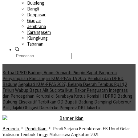
Buleleng
Bangli
Denpasar
Gianyar
Jembrana
Karangasem
Klungkung
Tabanan
Moving News
Ketua DPRD Badung Anom Gumanti Pimpin Rapat Paripurna
Penyampaian Rancangan KUA-PPAS TA 2027
Pemkab dan DPRD
Badung Sepakati KUA-PPAS 2027, Belanja Daerah Tembus Rp14,2
Triliun
Wabup Bagus Alit Sucipta Ikuti Rakor Penguatan Integritas
dan Pencegahan Korupsi di Surabaya
Ketua Komisi III DPRD Badung
Dukung Eksekutif Terbitkan OD
Bupati Badung Dampingi Gubernur
Bali, Jajaki Obligasi Daerah ke Pemprov DKI Jakarta
Beranda
Pendidikan
Prodi Sarjana Kedokteran FK Unud Gelar
Yudisium Tembok Tinggi Mahasiswa Angkatan 2021