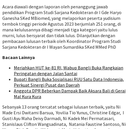
Acara diawali dengan laporan oleh penanggung jawab
pendidikan Program Studi Sarjana Kedokteran dr I Gde Haryo
Ganesha SKed MBiomed, yang melaporkan peserta yudisium
tembok tinggi periode Agustus 2023 berjumlah 251 orang, di
mana kelulusannya dibagi menjadi tiga kategori yaitu lulus
murni, lulus bersyarat dan tidak lulus. Dilanjutkan dengan
pembacaan lulusan terbaik oleh Koordinator Program Studi
Sarjana Kedokteran dr I Wayan Sumardika SKed MMed PhD
Bacaan Lainnya
Meriahkan HUT ke-81 RI, Wabup Bangli Buka Rangkaian
Peringatan dengan Jalan Santai
Bupati Bangli Buka Sosialisasi RUU Satu Data Indonesia,
Perkuat Sinergi Pusat dan Daerah
Anggota DPR Beberkan Dampak Baik Aksara Bali di Gerai
Mal Kura Kura
Sebanyak 13 orang tercatat sebagai lulusan terbaik, yaitu Ni
Made Ersi Dwitami Barsua, Yovilia Tio Yunus, Christine Edgar, I
Gusti Ayu Maha Deivy Darmadi, Ni Kadek Mei Permatasari,
Stanislaus Clifton Wangsadinata, Natania Faustine Santoso, Ni