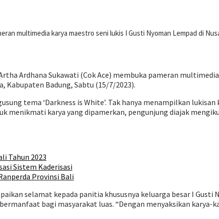
an multimedia karya maestro seni lukis I Gusti Nyoman Lempad di Nusa
ka Artha Ardhana Sukawati (Cok Ace) membuka pameran multimedia 
ua, Kabupaten Badung, Sabtu (15/7/2023).
usung tema ‘Darkness is White’. Tak hanya menampilkan lukisan
tuk menikmati karya yang dipamerkan, pengunjung diajak mengikut
ali Tahun 2023
asi Sistem Kaderisasi
Ranperda Provinsi Bali
kan selamat kepada panitia khususnya keluarga besar I Gusti N
ga bermanfaat bagi masyarakat luas. “Dengan menyaksikan karya-