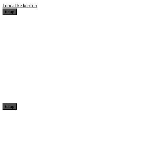
Loncat ke konten
tutup
tutup