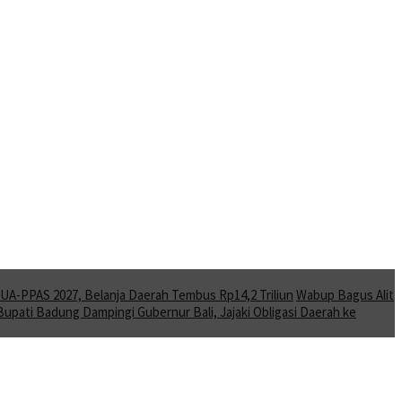
A-PPAS 2027, Belanja Daerah Tembus Rp14,2 Triliun
Wabup Bagus Alit
Bupati Badung Dampingi Gubernur Bali, Jajaki Obligasi Daerah ke