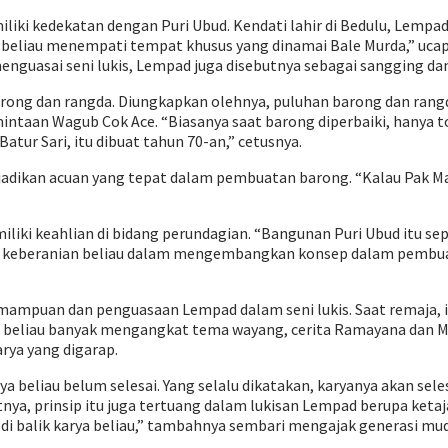
iki kedekatan dengan Puri Ubud. Kendati lahir di Bedulu, Lempad
an beliau menempati tempat khusus yang dinamai Bale Murda,” uc
nguasai seni lukis, Lempad juga disebutnya sebagai sangging dan
ong dan rangda. Diungkapkan olehnya, puluhan barong dan rangd
ntaan Wagub Cok Ace. “Biasanya saat barong diperbaiki, hanya t
atur Sari, itu dibuat tahun 70-an,” cetusnya.
ijadikan acuan yang tepat dalam pembuatan barong. “Kalau Pak 
iki keahlian di bidang perundagian. “Bangunan Puri Ubud itu sep
lah keberanian beliau dalam mengembangkan konsep dalam pembuat
mpuan dan penguasaan Lempad dalam seni lukis. Saat remaja, ia
liau banyak mengangkat tema wayang, cerita Ramayana dan Mahab
arya yang digarap.
eliau belum selesai. Yang selalu dikatakan, karyanya akan selesai
ya, prinsip itu juga tertuang dalam lukisan Lempad berupa ketaja
ga di balik karya beliau,” tambahnya sembari mengajak generasi m