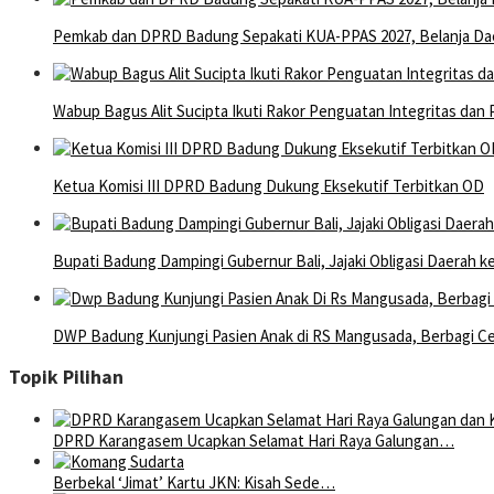
Pemkab dan DPRD Badung Sepakati KUA-PPAS 2027, Belanja Dae
Wabup Bagus Alit Sucipta Ikuti Rakor Penguatan Integritas dan
Ketua Komisi III DPRD Badung Dukung Eksekutif Terbitkan OD
Bupati Badung Dampingi Gubernur Bali, Jajaki Obligasi Daerah 
DWP Badung Kunjungi Pasien Anak di RS Mangusada, Berbagi Ceri
Topik Pilihan
DPRD Karangasem Ucapkan Selamat Hari Raya Galungan…
Berbekal ‘Jimat’ Kartu JKN: Kisah Sede…