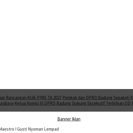
ian Rancangan KUA-PPAS TA 2027
Pemkab dan DPRD Badung Sepakati KU
Surabaya
Ketua Komisi III DPRD Badung Dukung Eksekutif Terbitkan OD
 Maestro I Gusti Nyoman Lempad