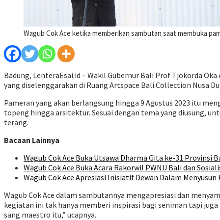
Wagub Cok Ace ketika memberikan sambutan saat membuka pamer
Badung, LenteraEsai.id – Wakil Gubernur Bali Prof Tjokorda O
yang diselenggarakan di Ruang Artspace Bali Collection Nusa D
Pameran yang akan berlangsung hingga 9 Agustus 2023 itu meng
topeng hingga arsitektur. Sesuai dengan tema yang diusung, un
terang.
Bacaan Lainnya
Wagub Cok Ace Buka Utsawa Dharma Gita ke-31 Provinsi B
Wagub Cok Ace Buka Acara Rakorwil PWNU Bali dan Sosialis
Wagub Cok Ace Apresiasi Inisiatif Dewan Dalam Menyusun 
Wagub Cok Ace dalam sambutannya mengapresiasi dan menyampai
kegiatan ini tak hanya memberi inspirasi bagi seniman tapi ju
sang maestro itu,” ucapnya.