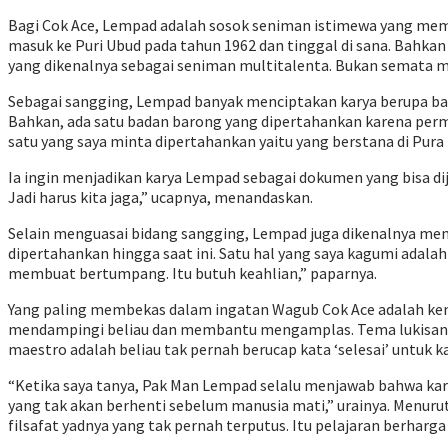
Bagi Cok Ace, Lempad adalah sosok seniman istimewa yang memil
masuk ke Puri Ubud pada tahun 1962 dan tinggal di sana. Bahk
yang dikenalnya sebagai seniman multitalenta. Bukan semata me
Sebagai sangging, Lempad banyak menciptakan karya berupa bar
Bahkan, ada satu badan barong yang dipertahankan karena permi
satu yang saya minta dipertahankan yaitu yang berstana di Pura B
Ia ingin menjadikan karya Lempad sebagai dokumen yang bisa d
Jadi harus kita jaga,” ucapnya, menandaskan.
Selain menguasai bidang sangging, Lempad juga dikenalnya memil
dipertahankan hingga saat ini. Satu hal yang saya kagumi ada
membuat bertumpang. Itu butuh keahlian,” paparnya.
Yang paling membekas dalam ingatan Wagub Cok Ace adalah kema
mendampingi beliau dan membantu mengamplas. Tema lukisan be
maestro adalah beliau tak pernah berucap kata ‘selesai’ untuk k
“Ketika saya tanya, Pak Man Lempad selalu menjawab bahwa karya b
yang tak akan berhenti sebelum manusia mati,” urainya. Menurutn
filsafat yadnya yang tak pernah terputus. Itu pelajaran berhar