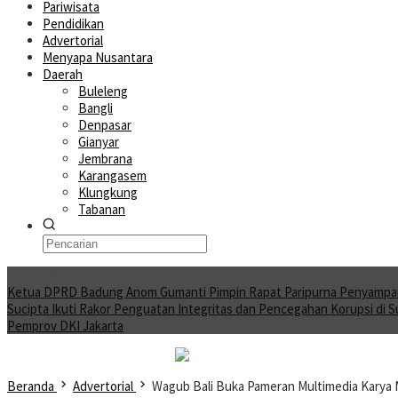
Pariwisata
Pendidikan
Advertorial
Menyapa Nusantara
Daerah
Buleleng
Bangli
Denpasar
Gianyar
Jembrana
Karangasem
Klungkung
Tabanan
Moving News
Ketua DPRD Badung Anom Gumanti Pimpin Rapat Paripurna Penyampa
Sucipta Ikuti Rakor Penguatan Integritas dan Pencegahan Korupsi di 
Pemprov DKI Jakarta
Beranda
Advertorial
Wagub Bali Buka Pameran Multimedia Karya