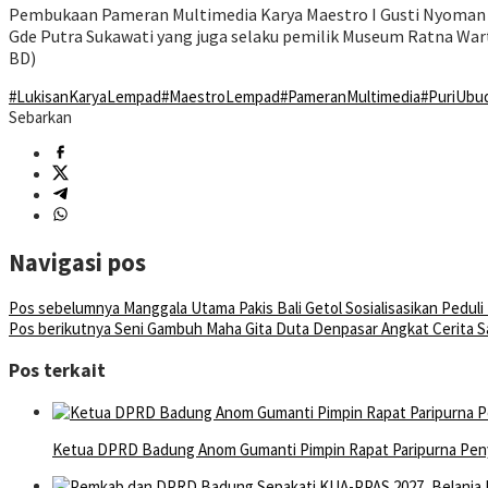
Pembukaan Pameran Multimedia Karya Maestro I Gusti Nyoman L
Gde Putra Sukawati yang juga selaku pemilik Museum Ratna Wartha
BD)
#LukisanKaryaLempad
#MaestroLempad
#PameranMultimedia
#PuriUbu
Sebarkan
Navigasi pos
Pos sebelumnya
Manggala Utama Pakis Bali Getol Sosialisasikan Peduli
Pos berikutnya
Seni Gambuh Maha Gita Duta Denpasar Angkat Cerita S
Pos terkait
Ketua DPRD Badung Anom Gumanti Pimpin Rapat Paripurna Pe