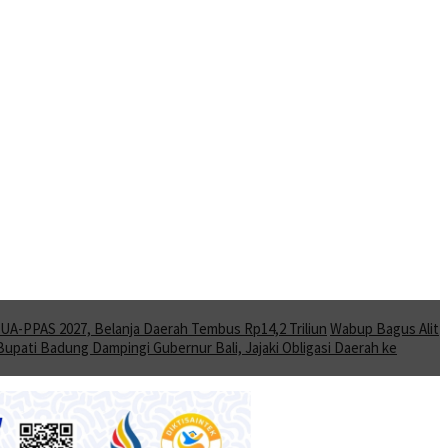
A-PPAS 2027, Belanja Daerah Tembus Rp14,2 Triliun
Wabup Bagus Alit
Bupati Badung Dampingi Gubernur Bali, Jajaki Obligasi Daerah ke