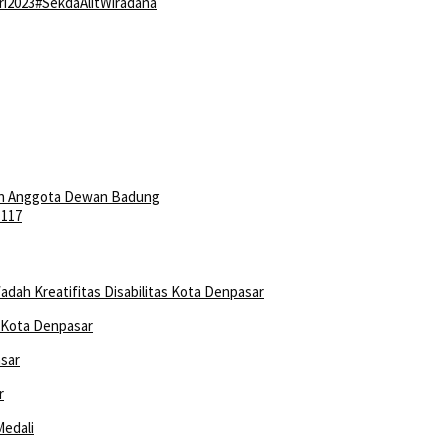
ri2023
#SekdaAlitWiradana
an Anggota Dewan Badung
-117
s Kota Denpasar
r