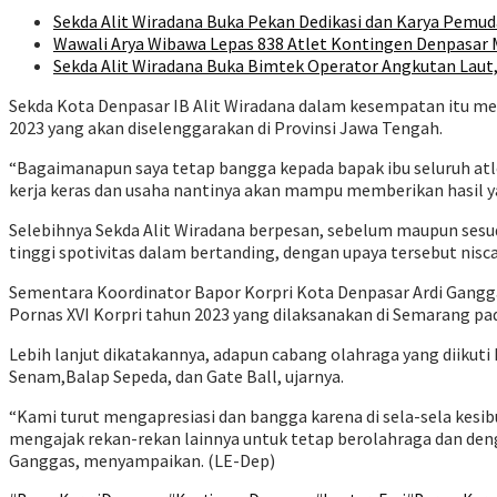
Sekda Alit Wiradana Buka Pekan Dedikasi dan Karya Pemud
Wawali Arya Wibawa Lepas 838 Atlet Kontingen Denpasar M
Sekda Alit Wiradana Buka Bimtek Operator Angkutan Laut
Sekda Kota Denpasar IB Alit Wiradana dalam kesempatan itu men
2023 yang akan diselenggarakan di Provinsi Jawa Tengah.
“Bagaimanapun saya tetap bangga kepada bapak ibu seluruh atl
kerja keras dan usaha nantinya akan mampu memberikan hasil yan
Selebihnya Sekda Alit Wiradana berpesan, sebelum maupun sesud
tinggi spotivitas dalam bertanding, dengan upaya tersebut nis
Sementara Koordinator Bapor Korpri Kota Denpasar Ardi Gangg
Pornas XVI Korpri tahun 2023 yang dilaksanakan di Semarang pa
Lebih lanjut dikatakannya, adapun cabang olahraga yang diikuti 
Senam,Balap Sepeda, dan Gate Ball, ujarnya.
“Kami turut mengapresiasi dan bangga karena di sela-sela kesib
mengajak rekan-rekan lainnya untuk tetap berolahraga dan denga
Ganggas, menyampaikan. (LE-Dep)