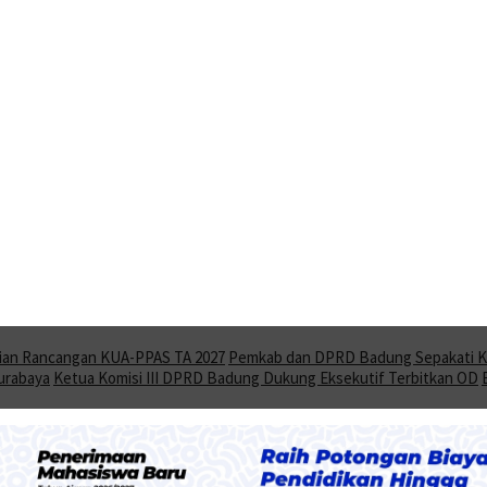
ian Rancangan KUA-PPAS TA 2027
Pemkab dan DPRD Badung Sepakati KU
Surabaya
Ketua Komisi III DPRD Badung Dukung Eksekutif Terbitkan OD