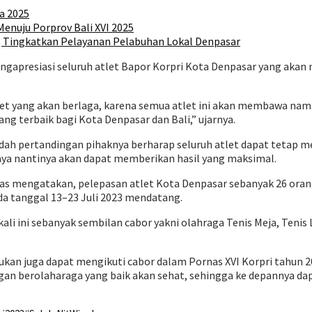
a 2025
enuju Porprov Bali XVI 2025
, Tingkatkan Pelayanan Pelabuhan Lokal Denpasar
gapresiasi seluruh atlet Bapor Korpri Kota Denpasar yang akan 
et yang akan berlaga, karena semua atlet ini akan membawa nama
g terbaik bagi Kota Denpasar dan Bali,” ujarnya.
ah pertandingan pihaknya berharap seluruh atlet dapat tetap me
caya nantinya akan dapat memberikan hasil yang maksimal.
as mengatakan, pelepasan atlet Kota Denpasar sebanyak 26 oran
da tanggal 13–23 Juli 2023 mendatang.
kali ini sebanyak sembilan cabor yakni olahraga Tenis Meja, Tenis 
ukan juga dapat mengikuti cabor dalam Pornas XVI Korpri tahun 2
n berolaharaga yang baik akan sehat, sehingga ke depannya dapat