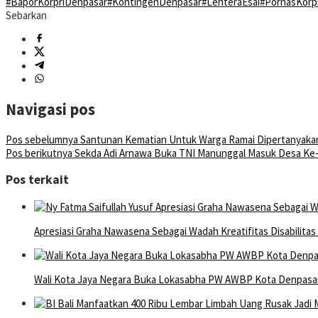
#BaporKorpriDenpasar
#KontingenDenpasar
#LenteraEsai
#PornasKorp
Sebarkan
Navigasi pos
Pos sebelumnya
Santunan Kematian Untuk Warga Ramai Dipertanyak
Pos berikutnya
Sekda Adi Arnawa Buka TNI Manunggal Masuk Desa Ke
Pos terkait
Apresiasi Graha Nawasena Sebagai Wadah Kreatifitas Disabilita
Wali Kota Jaya Negara Buka Lokasabha PW AWBP Kota Denpasa