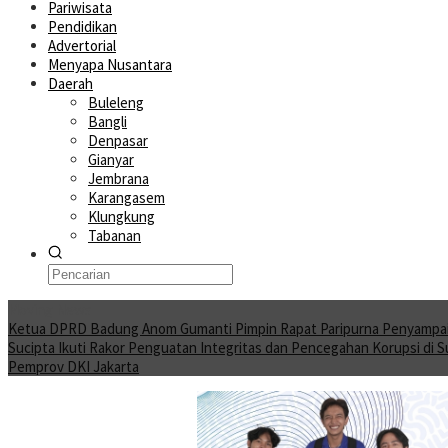
Pariwisata
Pendidikan
Advertorial
Menyapa Nusantara
Daerah
Buleleng
Bangli
Denpasar
Gianyar
Jembrana
Karangasem
Klungkung
Tabanan
Moving News
Ketua DPRD Badung Anom Gumanti Pimpin Rapat Paripurna Penyampa
Sucipta Ikuti Rakor Penguatan Integritas dan Pencegahan Korupsi di 
Pemprov DKI Jakarta