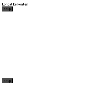
Loncat ke konten
tutup
tutup