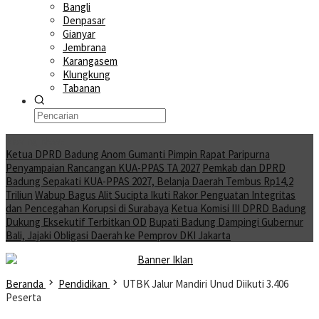
Bangli
Denpasar
Gianyar
Jembrana
Karangasem
Klungkung
Tabanan
Moving News
Ketua DPRD Badung Anom Gumanti Pimpin Rapat Paripurna
Penyampaian Rancangan KUA-PPAS TA 2027
Pemkab dan DPRD
Badung Sepakati KUA-PPAS 2027, Belanja Daerah Tembus Rp14,2
Triliun
Wabup Bagus Alit Sucipta Ikuti Rakor Penguatan Integritas
dan Pencegahan Korupsi di Surabaya
Ketua Komisi III DPRD Badung
Dukung Eksekutif Terbitkan OD
Bupati Badung Dampingi Gubernur
Bali, Jajaki Obligasi Daerah ke Pemprov DKI Jakarta
Beranda
Pendidikan
UTBK Jalur Mandiri Unud Diikuti 3.406
Peserta