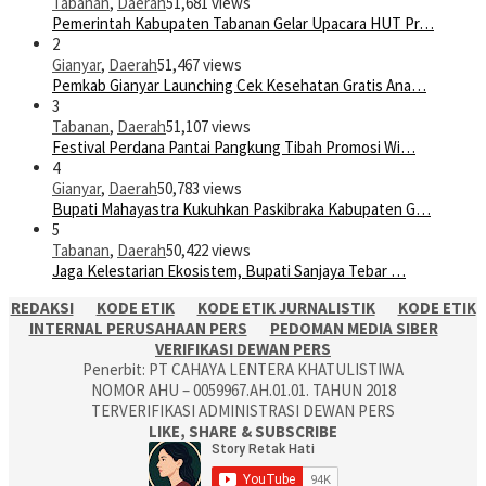
Tabanan
,
Daerah
51,681 views
Pemerintah Kabupaten Tabanan Gelar Upacara HUT Pr…
2
Gianyar
,
Daerah
51,467 views
Pemkab Gianyar Launching Cek Kesehatan Gratis Ana…
3
Tabanan
,
Daerah
51,107 views
Festival Perdana Pantai Pangkung Tibah Promosi Wi…
4
Gianyar
,
Daerah
50,783 views
Bupati Mahayastra Kukuhkan Paskibraka Kabupaten G…
5
Tabanan
,
Daerah
50,422 views
Jaga Kelestarian Ekosistem, Bupati Sanjaya Tebar …
REDAKSI
KODE ETIK
KODE ETIK JURNALISTIK
KODE ETIK
INTERNAL PERUSAHAAN PERS
PEDOMAN MEDIA SIBER
VERIFIKASI DEWAN PERS
Penerbit: PT CAHAYA LENTERA KHATULISTIWA
NOMOR AHU – 0059967.AH.01.01. TAHUN 2018
TERVERIFIKASI ADMINISTRASI DEWAN PERS
LIKE, SHARE & SUBSCRIBE