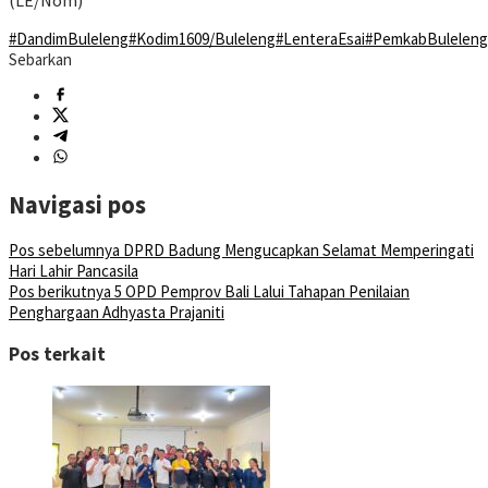
(LE/Nom)
#DandimBuleleng
#Kodim1609/Buleleng
#LenteraEsai
#PemkabBuleleng
Sebarkan
Navigasi pos
Pos sebelumnya
DPRD Badung Mengucapkan Selamat Memperingati
Hari Lahir Pancasila
Pos berikutnya
5 OPD Pemprov Bali Lalui Tahapan Penilaian
Penghargaan Adhyasta Prajaniti
Pos terkait