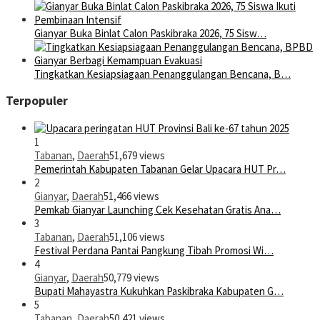
Gianyar Buka Binlat Calon Paskibraka 2026, 75 Sisw…
Tingkatkan Kesiapsiagaan Penanggulangan Bencana, B…
Terpopuler
1
Tabanan
,
Daerah
51,679 views
Pemerintah Kabupaten Tabanan Gelar Upacara HUT Pr…
2
Gianyar
,
Daerah
51,466 views
Pemkab Gianyar Launching Cek Kesehatan Gratis Ana…
3
Tabanan
,
Daerah
51,106 views
Festival Perdana Pantai Pangkung Tibah Promosi Wi…
4
Gianyar
,
Daerah
50,779 views
Bupati Mahayastra Kukuhkan Paskibraka Kabupaten G…
5
Tabanan
,
Daerah
50,421 views