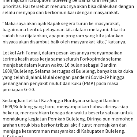
memajukan Kabupaten Buleleng bersama kini menjadi
prioritas. Hal tersebut menurutnya akan bisa dilakukan dengan
selalu menyapa dan berkomunikasi dengan masyarakat.
“Maka saya akan ajak Bapak segera turun ke masyarakat,
bagaimana bentuk pelayanan kita dalam melayani. Jika itu
sudah bisa dijalankan, apapun program yang kita jalankan
nisyaca akan disambut baik oleh masyarakat kita,” katanya.
Letkol Arh Tamaji, dalam pesan kesannya menyampaikan
terima kasih atas kerja sama seluruh Forkopimda selama
menjabat dalam kurun waktu 16 bulan sebagai Dandim
1609/Buleleng. Selama bertugas di Buleleng, banyak suka duka
yang telah dijalani. Mulai dengan pandemi Covid-19 hingga
penanganan penyakit mulut dan kuku (PMK) pada masa
persiapan G-20.
Sedangkan Letkol Kav Angga Nurdiyana sebagai Dandim
1609/Buleleng yang baru, menyampaikan bahwa dirinya siap
bekerja, mencurahkan tenaga dan waktu beserta satuan untuk
mendukung kegiatan Pemkab Buleleng. Dirinya pun memohon
arahan untuk bisa berkontribusi aktif turut memajukan dan
menjaga ketentraman masyarakat di Kabupaten Buleleng.