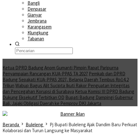
Bangli
Denpasar
Gianyar
Jembrana
Karangasem
Klungkung
Tabanan
Moving News
Ketua DPRD Badung Anom Gumanti Pimpin Rapat Paripurna
Penyampaian Rancangan KUA-PPAS TA 2027
Pemkab dan DPRD
Badung Sepakati KUA-PPAS 2027, Belanja Daerah Tembus Rp14,2
Triliun
Wabup Bagus Alit Sucipta Ikuti Rakor Penguatan Integritas
dan Pencegahan Korupsi di Surabaya
Ketua Komisi III DPRD Badung
Dukung Eksekutif Terbitkan OD
Bupati Badung Dampingi Gubernur
Bali, Jajaki Obligasi Daerah ke Pemprov DKI Jakarta
Beranda
Buleleng
Pj Bupati Buleleng Ajak Dandim Baru Perkuat
Kolaborasi dan Turun Langsung ke Masyarakat