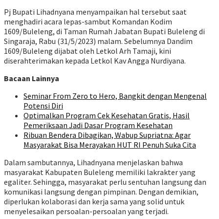
Pj Bupati Lihadnyana menyampaikan hal tersebut saat
menghadiri acara lepas-sambut Komandan Kodim
1609/Buleleng, di Taman Rumah Jabatan Bupati Buleleng di
Singaraja, Rabu (31/5/2023) malam. Sebelumnya Dandim
1609/Buleleng dijabat oleh Letkol Arh Tamaji, kini
diserahterimakan kepada Letkol Kav Angga Nurdiyana.
Bacaan Lainnya
Seminar From Zero to Hero, Bangkit dengan Mengenal
Potensi Diri
Optimalkan Program Cek Kesehatan Gratis, Hasil
Pemeriksaan Jadi Dasar Program Kesehatan
Ribuan Bendera Dibagikan, Wabup Supriatna: Agar
Masyarakat Bisa Merayakan HUT RI Penuh Suka Cita
Dalam sambutannya, Lihadnyana menjelaskan bahwa
masyarakat Kabupaten Buleleng memiliki lakrakter yang
egaliter. Sehingga, masyarakat perlu sentuhan langsung dan
komunikasi langsung dengan pimpinan. Dengan demikian,
diperlukan kolaborasi dan kerja sama yang solid untuk
menyelesaikan persoalan-persoalan yang terjadi.