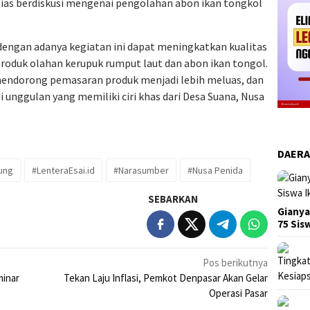
ias berdiskusi mengenai pengolahan abon ikan tongkol
 dengan adanya kegiatan ini dapat meningkatkan kualitas
roduk olahan kerupuk rumput laut dan abon ikan tongol.
 mendorong pemasaran produk menjadi lebih meluas, dan
 unggulan yang memiliki ciri khas dari Desa Suana, Nusa
DAER
ung
#LenteraEsai.id
#Narasumber
#Nusa Penida
SEBARKAN
Gianya
75 Si
Pos berikutnya
minar
Tekan Laju Inflasi, Pemkot Denpasar Akan Gelar
Operasi Pasar