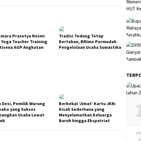
smara Prasetya Resmi
Tradisi Tedung Tetap
 Yoga Teacher Training
Bertahan, BRImo Permudah
tisena AGP Angkatan
Pengelolaan Usaha Suwastika
TERP
h Desi, Pemilik Warung
Berbekal ‘Jimat’ Kartu JKN:
ako yang Sukses
Kisah Sederhana yang
angkan Usaha Lewat
Menyelamatkan Keluarga
ink
Buruh hingga Ekspatriat