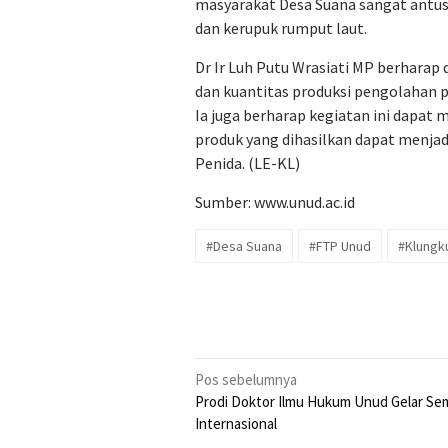
masyarakat Desa Suana sangat antus
dan kerupuk rumput laut.
Dr Ir Luh Putu Wrasiati MP berharap
dan kuantitas produksi pengolahan p
Ia juga berharap kegiatan ini dapat
produk yang dihasilkan dapat menjadi
Penida. (LE-KL)
Sumber:
www.unud.ac.id
#Desa Suana
#FTP Unud
#Klungk
Navigasi
Pos sebelumnya
Prodi Doktor Ilmu Hukum Unud Gelar Se
pos
Internasional