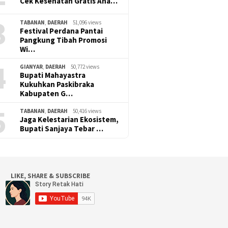
Cek Kesehatan Gratis Ana…
3
TABANAN
,
DAERAH
51,096 views
Festival Perdana Pantai
Pangkung Tibah Promosi
Wi…
4
GIANYAR
,
DAERAH
50,772 views
Bupati Mahayastra
Kukuhkan Paskibraka
Kabupaten G…
5
TABANAN
,
DAERAH
50,416 views
Jaga Kelestarian Ekosistem,
Bupati Sanjaya Tebar …
LIKE, SHARE & SUBSCRIBE