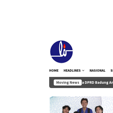
Loncat
tutup
ke
konten
HOME
HEADLINES
NASIONAL
S
Ketua DPRD Badung Anom Gumanti Pimp
Moving News