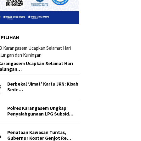
 PILIHAN
arangasem Ucapkan Selamat Hari
Galungan…
Berbekal ‘Jimat’ Kartu JKN: Kisah
Sede…
Polres Karangasem Ungkap
Penyalahgunaan LPG Subsid…
Penataan Kawasan Tuntas,
Gubernur Koster Genjot Re…