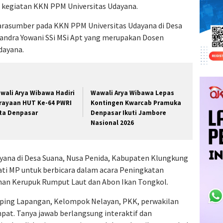
 kegiatan KKN PPM Universitas Udayana.
i narasumber pada KKN PPM Universitas Udayana di Desa
andra Yowani SSi MSi Apt yang merupakan Dosen
dayana.
wali Arya Wibawa Hadiri
Wawali Arya Wibawa Lepas
rayaan HUT Ke-64 PWRI
Kontingen Kwarcab Pramuka
ta Denpasar
Denpasar Ikuti Jambore
Nasional 2026
ana di Desa Suana, Nusa Penida, Kabupaten Klungkung
ati MP untuk berbicara dalam acara Peningkatan
han Kerupuk Rumput Laut dan Abon Ikan Tongkol.
amping Lapangan, Kelompok Nelayan, PKK, perwakilan
pat. Tanya jawab berlangsung interaktif dan