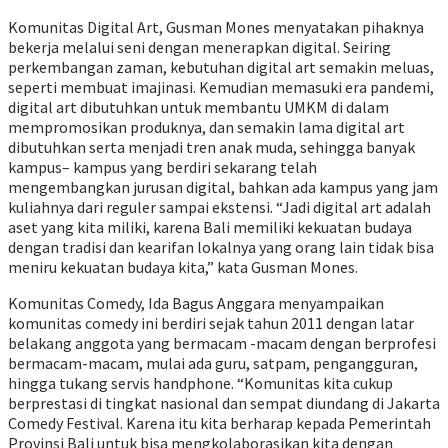
Komunitas Digital Art, Gusman Mones menyatakan pihaknya
bekerja melalui seni dengan menerapkan digital. Seiring
perkembangan zaman, kebutuhan digital art semakin meluas,
seperti membuat imajinasi. Kemudian memasuki era pandemi,
digital art dibutuhkan untuk membantu UMKM di dalam
mempromosikan produknya, dan semakin lama digital art
dibutuhkan serta menjadi tren anak muda, sehingga banyak
kampus– kampus yang berdiri sekarang telah
mengembangkan jurusan digital, bahkan ada kampus yang jam
kuliahnya dari reguler sampai ekstensi. “Jadi digital art adalah
aset yang kita miliki, karena Bali memiliki kekuatan budaya
dengan tradisi dan kearifan lokalnya yang orang lain tidak bisa
meniru kekuatan budaya kita,” kata Gusman Mones.
Komunitas Comedy, Ida Bagus Anggara menyampaikan
komunitas comedy ini berdiri sejak tahun 2011 dengan latar
belakang anggota yang bermacam -macam dengan berprofesi
bermacam-macam, mulai ada guru, satpam, pengangguran,
hingga tukang servis handphone. “Komunitas kita cukup
berprestasi di tingkat nasional dan sempat diundang di Jakarta
Comedy Festival. Karena itu kita berharap kepada Pemerintah
Provinsi Bali untuk bisa mengkolaborasikan kita dengan