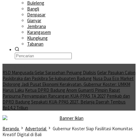
Buleleng
Bangli
Denpasar
Gianyar
Jembrana
Karangasem
Klungkung
Tabanan
Moving News
RSD Mangusada Gelar Sarasehan Pejuang Dialisis
Gelar Pasukan Calon
Paskibraka dan Paskibra Se-kabupaten Badung
Nusa Dua Eco Market
Didorong Jadi Pusat Ekonomi Kerakyatan, Gubernur Koster: UMKM
Harus Laku
Ketua DPRD Badung Anom Gumanti Pimpin Rapat
Paripurna Penyampaian Rancangan KUA-PPAS TA 2027
Pemkab dan
DPRD Badung Sepakati KUA-PPAS 2027, Belanja Daerah Tembus
Rp14,2 Triliun
Beranda
Advertorial
Gubernur Koster Siap Fasilitasi Komunitas
Kreatif Digital di Bali