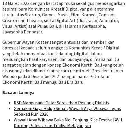
13 Maret 2022 dengan bertatap muka sekaligus mendengarkan
aspirasi para Komunitas Kreatif Digital yang di antaranya
terdiri atas Startup, Games, Musik, Film, Komedi, Content
Creator dan Theater, serta Digital Art (Ilustrator, Animator,
Visual Artist) asal Pulau Bali, di Halaman Kertasabha,
Jayasabha Denpasar.
Gubernur Wayan Koster sangat antusias dan memberikan
apresiasi kepada seluruh anggota Komunitas Kreatif Digital
yang telah memanfaatkan teknologi digital dalam
menuangkan hasil karya seni dan budayanya, di mana hal itu
sangat sejalan dengan konsep Ekonomi Kerthi Bali yang telah
disusunnya dan diluncurkan secara resmi oleh Presiden Ir Joko
Widodo pada 3 Desember 2021 dengan nama Peta Jalan
Ekonomi Kerthi Bali menuju Bali Era Baru.
Bacaan Lainnya
RSD Mangusada Gelar Sarasehan Pejuang Dialisis
Gemakan Gaya Hidup Sehat, Wawali Arya Wibawa Lepas
Sepakad Run 2026
Wawali Arya Wibawa Buka Mel Tanjung Kite Festival XVII,
Dorong Pelestarian Tradisi Melayangan