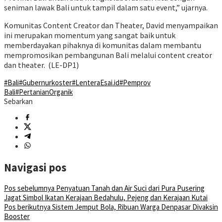
seniman lawak Bali untuk tampil dalam satu event,” ujarnya.
Komunitas Content Creator dan Theater, David menyampaikan
ini merupakan momentum yang sangat baik untuk
memberdayakan pihaknya di komunitas dalam membantu
mempromosikan pembangunan Bali melalui content creator
dan theater. (LE-DP1)
#Bali
#Gubernurkoster
#LenteraEsai.id
#Pemprov
Bali
#PertanianOrganik
Sebarkan
Navigasi pos
Pos sebelumnya
Penyatuan Tanah dan Air Suci dari Pura Pusering
Jagat Simbol Ikatan Kerajaan Bedahulu, Pejeng dan Kerajaan Kutai
Pos berikutnya
Sistem Jemput Bola, Ribuan Warga Denpasar Divaksin
Booster