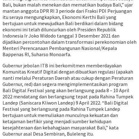
Bali, bukan malah menekan dan mematikan budaya Bali,” ujar
mantan anggota DPR RI 3 periode dari Fraksi PDI Perjuangan
itu seraya mengungkapkan, Ekonomi Kerthi Bali yang
bertujuan untuk mewujudkan Bali berdikari dalam bidang
ekonomi ini telah diluncurkan oleh Presiden Republik
Indonesia Ir Joko Widodo tanggal 3 Desember 2021 dan
dijadikan percontohan dalam transformasi perekonomian oleh
Menteri Perencanaan Pembangunan Nasional/Kepala
Bappenas RI, Suharso Monoarfa.
Gubernur jebolan ITB ini berkomitmen memberdayakan
Komunitas Kreatif Digital dengan dibuatkan regulasi (apakah
nanti melalui Peraturan Daerah atau cukup dengan Peraturan
Gubernur, red) dan segera mengimplementasikan program
Bali Digital Festival yang akan berlangsung pada 8 – 10 April
2022 mendatang dan berlangsung tepat pada Rahina Tumpek
Landep (Saniscara Kliwon Landep) 9 April 2022. “Bali Digital
Festival yang berlangsung pada Rahina Tumpek Landep
bertujuan untuk memuliakan munculnya kekuatan dan
ketajaman berfikir yang menjadi sumber kehidupan
kesejahteraan dan kebahagiaan masyarakat Bali,” kata
Gubernur asal Desa Sembiran, Buleleng itu.