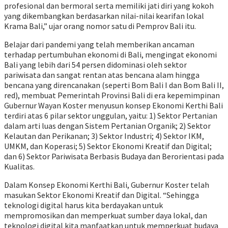
profesional dan bermoral serta memiliki jati diri yang kokoh
yang dikembangkan berdasarkan nilai-nilai kearifan lokal
Krama Bali,” ujar orang nomor satu di Pemprov Bali itu.
Belajar dari pandemi yang telah memberikan ancaman
terhadap pertumbuhan ekonomi di Bali, mengingat ekonomi
Bali yang lebih dari 54 persen didominasi oleh sektor
pariwisata dan sangat rentan atas bencana alam hingga
bencana yang direncanakan (seperti Bom Bali I dan Bom Bali II,
red), membuat Pemerintah Provinsi Bali di era kepemimpinan
Gubernur Wayan Koster menyusun konsep Ekonomi Kerthi Bali
terdiri atas 6 pilar sektor unggulan, yaitu: 1) Sektor Pertanian
dalam arti luas dengan Sistem Pertanian Organik; 2) Sektor
Kelautan dan Perikanan; 3) Sektor Industri; 4) Sektor IKM,
UMKM, dan Koperasi; 5) Sektor Ekonomi Kreatif dan Digital;
dan 6) Sektor Pariwisata Berbasis Budaya dan Berorientasi pada
Kualitas.
Dalam Konsep Ekonomi Kerthi Bali, Gubernur Koster telah
masukan Sektor Ekonomi Kreatif dan Digital. “Sehingga
teknologi digital harus kita berdayakan untuk
mempromosikan dan memperkuat sumber daya lokal, dan
teknologi digital kita manfaatkan untuk memperkuat budaya