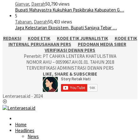
Gianyar
,
Daerah
50,790 views
Bupati Mahayastra Kukuhkan Paskibraka Kabupaten G…
5
Tabanan
,
Daerah
50,433 views
Jaga Kelestarian Ekosistem, Bupati Sanjaya Tebar …
REDAKSI
KODE ETIK
KODE ETIK JURNALISTIK
KODE ETIK
INTERNAL PERUSAHAAN PERS
PEDOMAN MEDIA SIBER
VERIFIKASI DEWAN PERS
Penerbit: PT CAHAYA LENTERA KHATULISTIWA
NOMOR AHU – 0059967.AH.01.01. TAHUN 2018
TERVERIFIKASI ADMINISTRASI DEWAN PERS
LIKE, SHARE & SUBSCRIBE
Lenteraesai.id - 2024
Home
Headlines
News