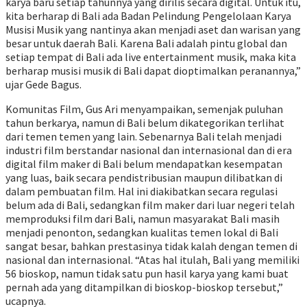
karya baru setiap tahunnya yang dirilis secara digital. Untuk itu,
kita berharap di Bali ada Badan Pelindung Pengelolaan Karya
Musisi Musik yang nantinya akan menjadi aset dan warisan yang
besar untuk daerah Bali. Karena Bali adalah pintu global dan
setiap tempat di Bali ada live entertainment musik, maka kita
berharap musisi musik di Bali dapat dioptimalkan peranannya,”
ujar Gede Bagus.
Komunitas Film, Gus Ari menyampaikan, semenjak puluhan
tahun berkarya, namun di Bali belum dikategorikan terlihat
dari temen temen yang lain. Sebenarnya Bali telah menjadi
industri film berstandar nasional dan internasional dan di era
digital film maker di Bali belum mendapatkan kesempatan
yang luas, baik secara pendistribusian maupun dilibatkan di
dalam pembuatan film. Hal ini diakibatkan secara regulasi
belum ada di Bali, sedangkan film maker dari luar negeri telah
memproduksi film dari Bali, namun masyarakat Bali masih
menjadi penonton, sedangkan kualitas temen lokal di Bali
sangat besar, bahkan prestasinya tidak kalah dengan temen di
nasional dan internasional. “Atas hal itulah, Bali yang memiliki
56 bioskop, namun tidak satu pun hasil karya yang kami buat
pernah ada yang ditampilkan di bioskop-bioskop tersebut,”
ucapnya.