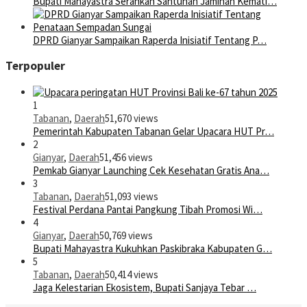
Bupati Mahayastra Serahkan Santunan Jaminan Kemati…
DPRD Gianyar Sampaikan Raperda Inisiatif Tentang P…
Terpopuler
1
Tabanan
,
Daerah
51,670 views
Pemerintah Kabupaten Tabanan Gelar Upacara HUT Pr…
2
Gianyar
,
Daerah
51,456 views
Pemkab Gianyar Launching Cek Kesehatan Gratis Ana…
3
Tabanan
,
Daerah
51,093 views
Festival Perdana Pantai Pangkung Tibah Promosi Wi…
4
Gianyar
,
Daerah
50,769 views
Bupati Mahayastra Kukuhkan Paskibraka Kabupaten G…
5
Tabanan
,
Daerah
50,414 views
Jaga Kelestarian Ekosistem, Bupati Sanjaya Tebar …