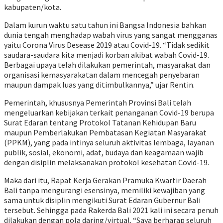
kabupaten/kota.
Dalam kurun waktu satu tahun ini Bangsa Indonesia bahkan
dunia tengah menghadap wabah virus yang sangat mengganas
yaitu Corona Virus Desease 2019 atau Covid-19. “Tidak sedikit
saudara-saudara kita menjadi korban akibat wabah Covid-19.
Berbagai upaya telah dilakukan pemerintah, masyarakat dan
organisasi kemasyarakatan dalam mencegah penyebaran
maupun dampak luas yang ditimbulkannya,” ujar Rentin.
Pemerintah, khususnya Pemerintah Provinsi Bali telah
mengeluarkan kebijakan terkait penanganan Covid-19 berupa
Surat Edaran tentang Protokol Tatanan Kehidupan Baru
maupun Pemberlakukan Pembatasan Kegiatan Masyarakat
(PPKM), yang pada intinya seluruh aktivitas lembaga, layanan
publik, sosial, ekonomi, adat, budaya dan keagamaan wajib
dengan disiplin melaksanakan protokol kesehatan Covid-19.
Maka dari itu, Rapat Kerja Gerakan Pramuka Kwartir Daerah
Bali tanpa mengurangi esensinya, memiliki kewajiban yang
sama untuk disiplin mengikuti Surat Edaran Gubernur Bali
tersebut. Sehingga pada Rakerda Bali 2021 kali ini secara penuh
dilakukan dengan pola daring/virtual. “Saya berharap seluruh