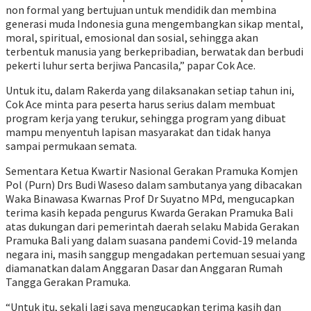
non formal yang bertujuan untuk mendidik dan membina
generasi muda Indonesia guna mengembangkan sikap mental,
moral, spiritual, emosional dan sosial, sehingga akan
terbentuk manusia yang berkepribadian, berwatak dan berbudi
pekerti luhur serta berjiwa Pancasila,” papar Cok Ace.
Untuk itu, dalam Rakerda yang dilaksanakan setiap tahun ini,
Cok Ace minta para peserta harus serius dalam membuat
program kerja yang terukur, sehingga program yang dibuat
mampu menyentuh lapisan masyarakat dan tidak hanya
sampai permukaan semata.
Sementara Ketua Kwartir Nasional Gerakan Pramuka Komjen
Pol (Purn) Drs Budi Waseso dalam sambutanya yang dibacakan
Waka Binawasa Kwarnas Prof Dr Suyatno MPd, mengucapkan
terima kasih kepada pengurus Kwarda Gerakan Pramuka Bali
atas dukungan dari pemerintah daerah selaku Mabida Gerakan
Pramuka Bali yang dalam suasana pandemi Covid-19 melanda
negara ini, masih sanggup mengadakan pertemuan sesuai yang
diamanatkan dalam Anggaran Dasar dan Anggaran Rumah
Tangga Gerakan Pramuka.
“Untuk itu, sekali lagi saya mengucapkan terima kasih dan