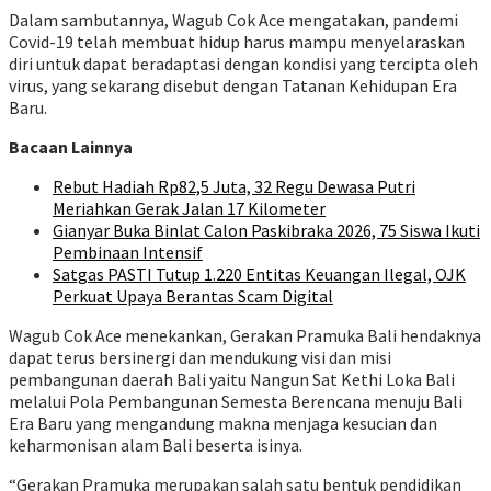
Dalam sambutannya, Wagub Cok Ace mengatakan, pandemi
Covid-19 telah membuat hidup harus mampu menyelaraskan
diri untuk dapat beradaptasi dengan kondisi yang tercipta oleh
virus, yang sekarang disebut dengan Tatanan Kehidupan Era
Baru.
Bacaan Lainnya
Rebut Hadiah Rp82,5 Juta, 32 Regu Dewasa Putri
Meriahkan Gerak Jalan 17 Kilometer
Gianyar Buka Binlat Calon Paskibraka 2026, 75 Siswa Ikuti
Pembinaan Intensif
Satgas PASTI Tutup 1.220 Entitas Keuangan Ilegal, OJK
Perkuat Upaya Berantas Scam Digital
Wagub Cok Ace menekankan, Gerakan Pramuka Bali hendaknya
dapat terus bersinergi dan mendukung visi dan misi
pembangunan daerah Bali yaitu Nangun Sat Kethi Loka Bali
melalui Pola Pembangunan Semesta Berencana menuju Bali
Era Baru yang mengandung makna menjaga kesucian dan
keharmonisan alam Bali beserta isinya.
“Gerakan Pramuka merupakan salah satu bentuk pendidikan