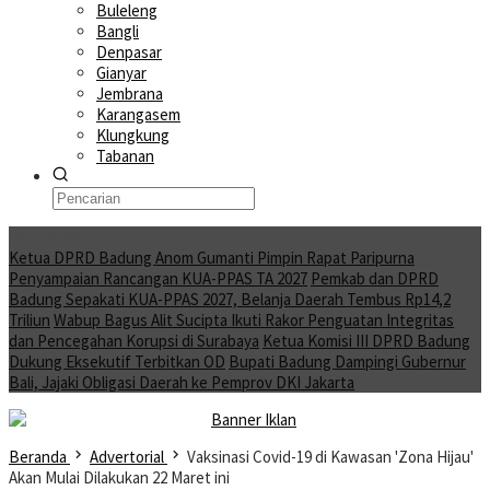
Buleleng
Bangli
Denpasar
Gianyar
Jembrana
Karangasem
Klungkung
Tabanan
Moving News
Ketua DPRD Badung Anom Gumanti Pimpin Rapat Paripurna
Penyampaian Rancangan KUA-PPAS TA 2027
Pemkab dan DPRD
Badung Sepakati KUA-PPAS 2027, Belanja Daerah Tembus Rp14,2
Triliun
Wabup Bagus Alit Sucipta Ikuti Rakor Penguatan Integritas
dan Pencegahan Korupsi di Surabaya
Ketua Komisi III DPRD Badung
Dukung Eksekutif Terbitkan OD
Bupati Badung Dampingi Gubernur
Bali, Jajaki Obligasi Daerah ke Pemprov DKI Jakarta
Beranda
Advertorial
Vaksinasi Covid-19 di Kawasan 'Zona Hijau'
Akan Mulai Dilakukan 22 Maret ini