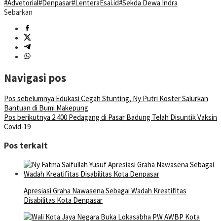
#Advetorial
#Denpasar
#LenteraEsai.id
#Sekda Dewa Indra
Sebarkan
Navigasi pos
Pos sebelumnya
Edukasi Cegah Stunting, Ny Putri Koster Salurkan
Bantuan di Bumi Makepung
Pos berikutnya
2.400 Pedagang di Pasar Badung Telah Disuntik Vaksin
Covid-19
Pos terkait
Apresiasi Graha Nawasena Sebagai Wadah Kreatifitas
Disabilitas Kota Denpasar