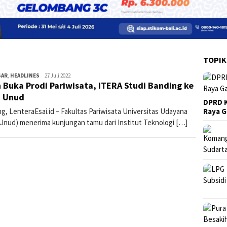
TOPIK
SAR
,
HEADLINES
lentera3
27 Juli 2022
n Buka Prodi Pariwisata, ITERA Studi Banding ke
R Unud
DPRD K
g, LenteraEsai.id – Fakultas Pariwisata Universitas Udayana
Raya 
 Unud) menerima kunjungan tamu dari Institut Teknologi […]