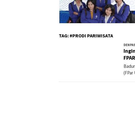
TAG:
#PRODI PARIWISATA
DENPA
Ingi
FPA
Badun
(FPar