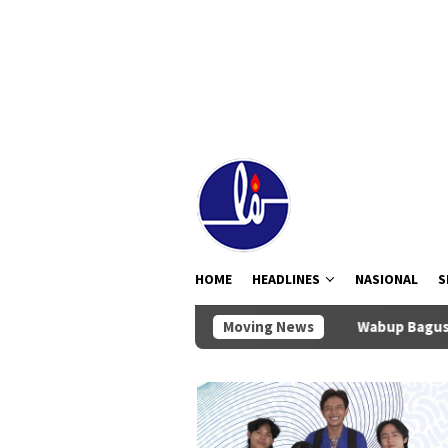
Loncat
tutup
ke
konten
HOME
HEADLINES
NASIONAL
S
Moving News
Wabup Bagus Alit Sucipta