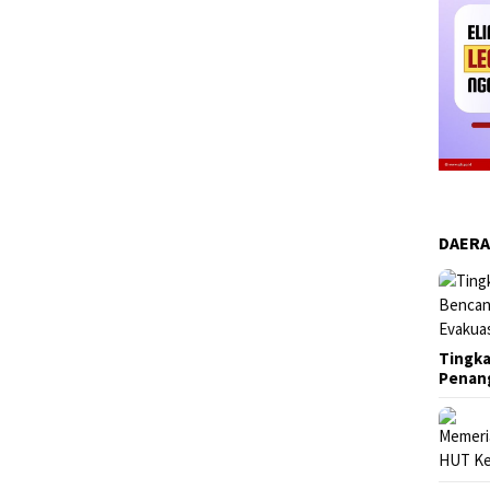
DAER
Tingka
Penan