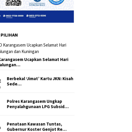
 PILIHAN
arangasem Ucapkan Selamat Hari
Galungan…
Berbekal ‘Jimat’ Kartu JKN: Kisah
Sede…
Polres Karangasem Ungkap
Penyalahgunaan LPG Subsid…
Penataan Kawasan Tuntas,
Gubernur Koster Genjot Re…