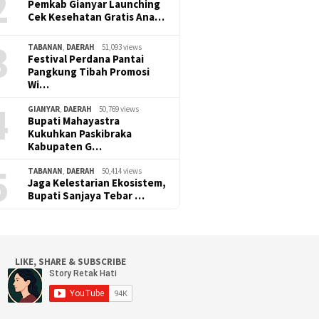
2
Pemkab Gianyar Launching
Cek Kesehatan Gratis Ana…
3
TABANAN
,
DAERAH
51,093 views
Festival Perdana Pantai
Pangkung Tibah Promosi
Wi…
4
GIANYAR
,
DAERAH
50,769 views
Bupati Mahayastra
Kukuhkan Paskibraka
Kabupaten G…
5
TABANAN
,
DAERAH
50,414 views
Jaga Kelestarian Ekosistem,
Bupati Sanjaya Tebar …
LIKE, SHARE & SUBSCRIBE