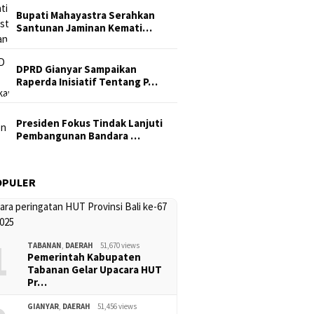
Bupati Mahayastra Serahkan
Santunan Jaminan Kemati…
DPRD Gianyar Sampaikan
Raperda Inisiatif Tentang P…
Presiden Fokus Tindak Lanjuti
Pembangunan Bandara …
OPULER
1
TABANAN
,
DAERAH
51,670 views
Pemerintah Kabupaten
Tabanan Gelar Upacara HUT
Pr…
GIANYAR
,
DAERAH
51,456 views