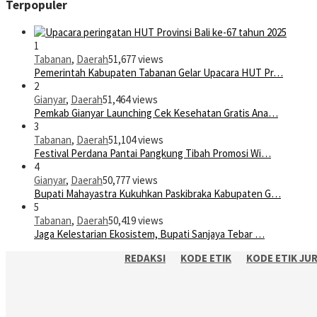
Terpopuler
1
Tabanan
,
Daerah
51,677 views
Pemerintah Kabupaten Tabanan Gelar Upacara HUT Pr…
2
Gianyar
,
Daerah
51,464 views
Pemkab Gianyar Launching Cek Kesehatan Gratis Ana…
3
Tabanan
,
Daerah
51,104 views
Festival Perdana Pantai Pangkung Tibah Promosi Wi…
4
Gianyar
,
Daerah
50,777 views
Bupati Mahayastra Kukuhkan Paskibraka Kabupaten G…
5
Tabanan
,
Daerah
50,419 views
Jaga Kelestarian Ekosistem, Bupati Sanjaya Tebar …
REDAKSI
KODE ETIK
KODE ETIK JU