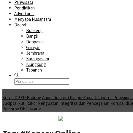
Pariwisata
Pendidikan
Advertorial
Menyapa Nusantara
Daerah
Buleleng
Bangli
Denpasar
Gianyar
Jembrana
Karangasem
Klungkung
Tabanan
Moving News
Ketua DPRD Badung Anom Gumanti Pimpin Rapat Paripurna Penyampa
Sucipta Ikuti Rakor Penguatan Integritas dan Pencegahan Korupsi di 
Pemprov DKI Jakarta