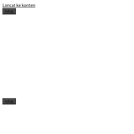
Loncat ke konten
tutup
tutup