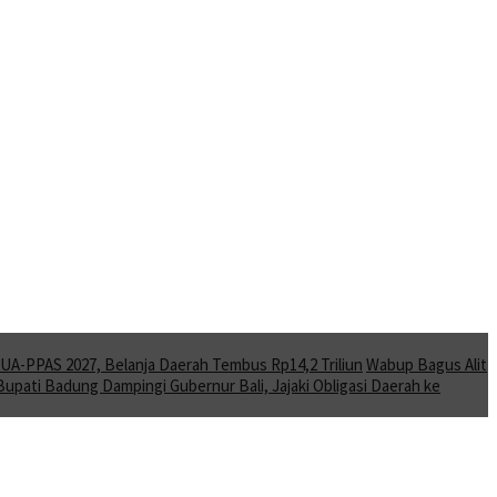
A-PPAS 2027, Belanja Daerah Tembus Rp14,2 Triliun
Wabup Bagus Alit
Bupati Badung Dampingi Gubernur Bali, Jajaki Obligasi Daerah ke