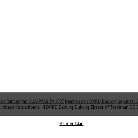
ian Rancangan KUA-PPAS TA 2027
Pemkab dan DPRD Badung Sepakati KU
Surabaya
Ketua Komisi III DPRD Badung Dukung Eksekutif Terbitkan OD