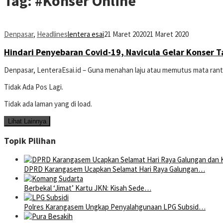
Tag:
#Konser Online
Denpasar
,
Headlines
lentera esai
21 Maret 2020
21 Maret 2020
Hindari Penyebaran Covid-19, Navicula Gelar Konser 
Denpasar, LenteraEsai.id – Guna menahan laju atau memutus mata ran
Tidak Ada Pos Lagi.
Tidak ada laman yang di load.
Lihat Lainnya
Topik Pilihan
DPRD Karangasem Ucapkan Selamat Hari Raya Galungan…
Berbekal ‘Jimat’ Kartu JKN: Kisah Sede…
Polres Karangasem Ungkap Penyalahgunaan LPG Subsid…