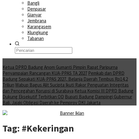
Bangli
Denpasar
Gianyar
Jembrana
Karangasem
Klungkung
Tabanan
Moving News
Ketua DPRD Badung Anom Gumanti Pimpin Rapat Paripurna
Penyampaian Rancangan KUA-PPAS TA 2027
Pemkab dan DPRD
Badung Sepakati KUA-PPAS 2027, Belanja Daerah Tembus Rp14,2
Triliun
Wabup Bagus Alit Sucipta Ikuti Rakor Penguatan Integritas
dan Pencegahan Korupsi di Surabaya
Ketua Komisi III DPRD Badung
Dukung Eksekutif Terbitkan OD
Bupati Badung Dampingi Gubernur
Bali, Jajaki Obligasi Daerah ke Pemprov DKI Jakarta
Tag:
#Kekeringan