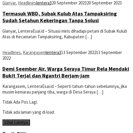
Gianyar
,
Headlines
lentera3
20 September 2023
20 September 2023
Termasuk WBD, Subak Kulub Atas Tampaksiring
Sudah Setahun Kekeringan Tanpa Solusi
Gianyar, LenteraEsai.id – Situasi miris dihadapi petani di Subak Kulub
Atas di Kecamatan Tampaksiring, Kabupaten […]
Headlines
,
Karangasem
lentera3
13 September 2022
13 September
2022
Demi Seember Air, Warga Seraya Timur Rela Mendaki
Bukit Terjal dan Ngantri Berjam-jam
Karangasem, LenteraEsai.id – Seperti tahun-tahun sebelumnya, jika
musim kemarau panjang tiba, warga di Desa Seraya […]
Tidak Ada Pos Lagi.
Tidak ada laman yang di load.
Lihat Lainnya