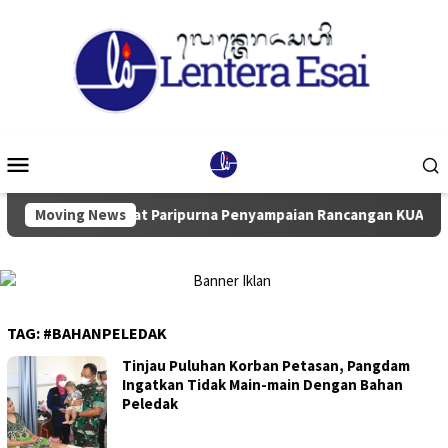
Loncat
ke
konten
Menu
Mobile
nti Pimpin Rapat Paripurna Penyampaian Rancangan KUA-PPAS 
Moving News
TAG:
#BAHANPELEDAK
Tinjau Puluhan Korban Petasan, Pangdam
Ingatkan Tidak Main-main Dengan Bahan
Peledak