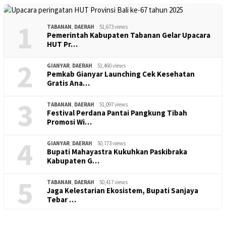
1
TABANAN
,
DAERAH
51,673 views
Pemerintah Kabupaten Tabanan Gelar Upacara
HUT Pr…
2
GIANYAR
,
DAERAH
51,460 views
Pemkab Gianyar Launching Cek Kesehatan
Gratis Ana…
3
TABANAN
,
DAERAH
51,097 views
Festival Perdana Pantai Pangkung Tibah
Promosi Wi…
4
GIANYAR
,
DAERAH
50,773 views
Bupati Mahayastra Kukuhkan Paskibraka
Kabupaten G…
5
TABANAN
,
DAERAH
50,417 views
Jaga Kelestarian Ekosistem, Bupati Sanjaya
Tebar …