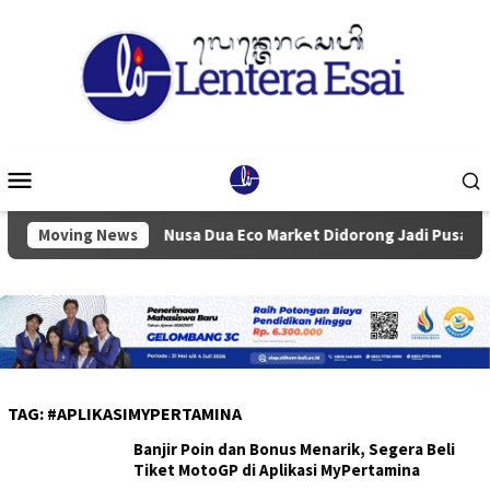
Loncat
ke
konten
Menu
Mobile
Badung
Moving News
Nusa Dua Eco Market Didorong Jadi Pusat Ekonom
TAG:
#APLIKASIMYPERTAMINA
Banjir Poin dan Bonus Menarik, Segera Beli
Tiket MotoGP di Aplikasi MyPertamina