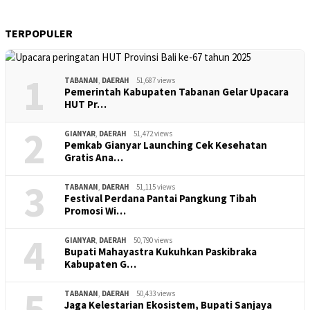
TERPOPULER
1
TABANAN
,
DAERAH
51,687 views
Pemerintah Kabupaten Tabanan Gelar Upacara
HUT Pr…
2
GIANYAR
,
DAERAH
51,472 views
Pemkab Gianyar Launching Cek Kesehatan
Gratis Ana…
3
TABANAN
,
DAERAH
51,115 views
Festival Perdana Pantai Pangkung Tibah
Promosi Wi…
4
GIANYAR
,
DAERAH
50,790 views
Bupati Mahayastra Kukuhkan Paskibraka
Kabupaten G…
5
TABANAN
,
DAERAH
50,433 views
Jaga Kelestarian Ekosistem, Bupati Sanjaya